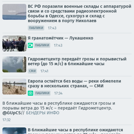
ВС РФ поразили военные склады с аппаратурой
связи и со средствами радиоэлектронной
борьбы в Одессе, сухогруз и склад с
вооружением в порту Николаев
17:43
ПАБЛИКИ
Я гранатомётчик — Лукашенко
17:43
ПАБЛИКИ
Гидрометцентр передаёт грозы и порывистый
ветер (до 15 м/с) в ближайшие часы
17:41
СМИ
Европа остаётся без воды — реки обмелели
сразу в нескольких странах, — СМИ
17:34
ПАБЛИКИ
В ближайшие часы в республике ожидаются грозы и
порывы ветра до 15 м/с – передаёт Гидрометцентр.
@GUpCS
//
БЕНДЕРЫ ИНФО
17:32
В ближайшие часы в республике ожидаются