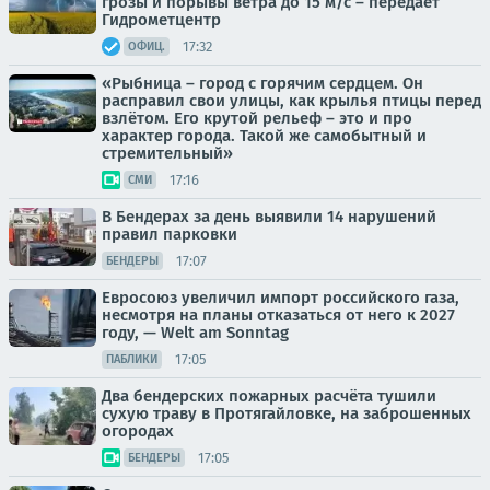
грозы и порывы ветра до 15 м/с – передаёт
Гидрометцентр
17:32
ОФИЦ.
«Рыбница – город с горячим сердцем. Он
расправил свои улицы, как крылья птицы перед
взлётом. Его крутой рельеф – это и про
характер города. Такой же самобытный и
стремительный»
17:16
СМИ
В Бендерах за день выявили 14 нарушений
правил парковки
17:07
БЕНДЕРЫ
Евросоюз увеличил импорт российского газа,
несмотря на планы отказаться от него к 2027
году, — Welt am Sonntag
17:05
ПАБЛИКИ
Два бендерских пожарных расчёта тушили
сухую траву в Протягайловке, на заброшенных
огородах
17:05
БЕНДЕРЫ