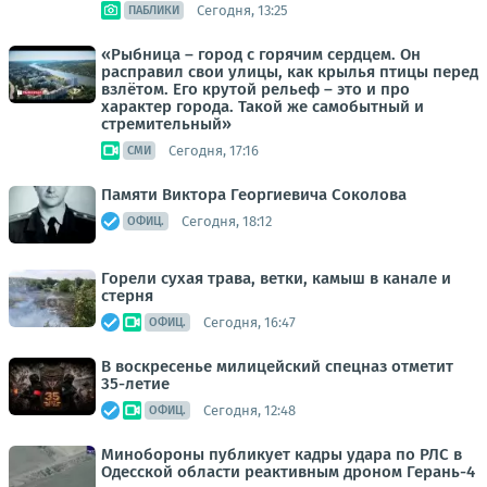
Сегодня, 13:25
ПАБЛИКИ
«Рыбница – город с горячим сердцем. Он
расправил свои улицы, как крылья птицы перед
взлётом. Его крутой рельеф – это и про
характер города. Такой же самобытный и
стремительный»
Сегодня, 17:16
СМИ
Памяти Виктора Георгиевича Соколова
Сегодня, 18:12
ОФИЦ.
Горели сухая трава, ветки, камыш в канале и
стерня
Сегодня, 16:47
ОФИЦ.
В воскресенье милицейский спецназ отметит
35-летие
Сегодня, 12:48
ОФИЦ.
Минобороны публикует кадры удара по РЛС в
Одесской области реактивным дроном Герань-4