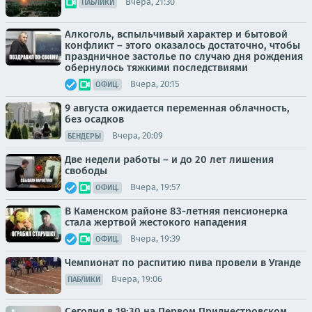
Вчера, 21:30
ПАБЛИКИ
Алкоголь, вспыльчивый характер и бытовой
конфликт – этого оказалось достаточно, чтобы
праздничное застолье по случаю дня рождения
обернулось тяжкими последствиями
Вчера, 20:15
ОФИЦ.
9 августа ожидается переменная облачность,
без осадков
Вчера, 20:09
БЕНДЕРЫ
Две недели работы – и до 20 лет лишения
свободы
Вчера, 19:57
ОФИЦ.
В Каменском районе 83-летняя пенсионерка
стала жертвой жестокого нападения
Вчера, 19:39
ОФИЦ.
Чемпионат по распитию пива провели в Уганде
Вчера, 19:06
ПАБЛИКИ
Сегодня в 19:30 на Первом Приднестровском