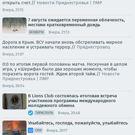
открыть счет.//
Новости Приднестровья | ПМР
Вчера, 21:15
7 августа ожидается переменная облачность,
местами кратковременный дождь
Вчера, 21:13
БЕНДЕРЫ
Дорога в Крым. ВСУ начали вновь обстреливать мирное
население и устраивать террор.//
Приднестровец
Вчера, 21:07
0:0 по итогам первой половины матча. Нескучная в целом
игра, у «Шерифа» было два хороших момента, чтобы
поразить ворота гостей. Ждем второй тайм.//
Новости
Приднестровья | ПМР
Вчера, 20:54
В Lions Club состоялась итоговая встреча
участников программы международного
молодежного обмена
Вчера, 20:48
ТИРАСПОЛЬ
Улыбайтесь, господа, пожалуйста, улыбайтесь
Вчера, 20:17
СМИ