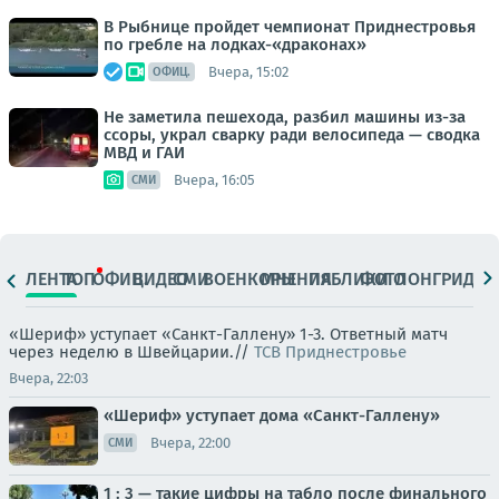
В Рыбнице пройдет чемпионат Приднестровья
по гребле на лодках-«драконах»
Вчера, 15:02
ОФИЦ.
Не заметила пешехода, разбил машины из-за
ссоры, украл сварку ради велосипеда — сводка
МВД и ГАИ
Вчера, 16:05
СМИ
ЛЕНТА
ТОП
ОФИЦ.
ВИДЕО
СМИ
ВОЕНКОРЫ
МНЕНИЯ
ПАБЛИКИ
ФОТО
ЛОНГРИДЫ
«Шериф» уступает «Санкт-Галлену» 1-3. Ответный матч
через неделю в Швейцарии.//
ТСВ Приднестровье
Вчера, 22:03
«Шериф» уступает дома «Санкт-Галлену»
Вчера, 22:00
СМИ
1 : 3 — такие цифры на табло после финального