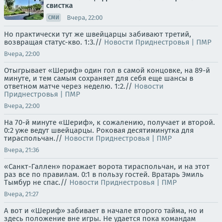
свистка
Вчера, 22:00
СМИ
Но практически тут же швейцарцы забивают третий,
возвращая статус-кво. 1:3.//
Новости Приднестровья | ПМР
Вчера, 22:00
Отыгрывает «Шериф» один гол в самой концовке, на 89-й
минуте, и тем самым сохраняет для себя еще шансы в
ответном матче через неделю. 1:2.//
Новости
Приднестровья | ПМР
Вчера, 22:00
На 70-й минуте «Шериф», к сожалению, получает и второй.
0:2 уже ведут швейцарцы. Роковая десятиминутка для
тираспольчан.//
Новости Приднестровья | ПМР
Вчера, 21:36
«Санкт-Галлен» поражает ворота тираспольчан, и на этот
раз все по правилам. 0:1 в пользу гостей. Вратарь Эмиль
Тымбур не спас.//
Новости Приднестровья | ПМР
Вчера, 21:27
А вот и «Шериф» забивает в начале второго тайма, но и
здесь положение вне игры. Не удается пока командам