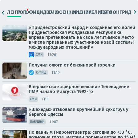
ЛЕНТА
ТОП
ОФИЦ.
ВИДЕО
СМИ
ВОЕНКОРЫ
МНЕНИЯ
ПАБЛИКИ
ФОТО
ЛОНГРИДЫ
«Приднестровский народ и созданная его волей
Приднестровская Молдавская Республика
вправе претендовать на свое легитимное место
в числе признанных участников новой системы
международных отношений»
11:26
СМИ
Получил ожоги от бензиновой горелки
11:19
ОФИЦ.
Впервые своё эфирное вещание Телевидение
ПМР начало 9 августа 1992-го
11:11
СМИ
«Шахеды» атаковали крупнейший сухогруз у
берегов Одессы
11:07
ПАБЛИКИ
По данным Гидрометцентра: сегодня до +33 °C,
возможна гроза, местами порывы ветра до 15 м/