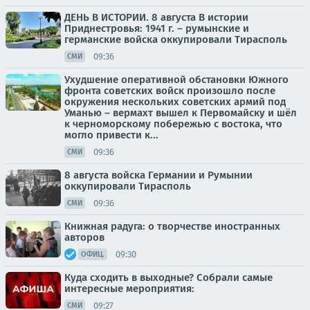
ДЕНЬ В ИСТОРИИ. 8 августа В истории
Приднестровья: 1941 г. – румынские и
германские войска оккупировали Тирасполь
09:36
СМИ
Ухудшение оперативной обстановки Южного
фронта советских войск произошло после
окружения нескольких советских армий под
Уманью – вермахт вышел к Первомайску и шёл
к черноморскому побережью с востока, что
могло привести к...
09:36
СМИ
8 августа войска Германии и Румынии
оккупировали Тирасполь
09:36
СМИ
Книжная радуга: о творчестве иностранных
авторов
09:30
ОФИЦ.
Куда сходить в выходные? Собрали самые
интересные мероприятия:
09:27
СМИ