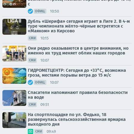
с
10:50
ОФИЦ.
Дубль «Шерифа» сегодня играет в Лиге 2. В 4-м
туре чемпионата жёлто-чёрные встретятся с
«Маяком» из Кирсово
10:15
СМИ
Они редко оказываются в центре внимания, но
именно их труд меняет облик наших городов
10:07
СМИ
ГИДРОМЕТЦЕНТР: Сегодня до +33°С, возможна
гроза, местами порывы ветра до 15 м/с
10:07
ОФИЦ.
Спасатели напоминают правила безопасности
на воде
09:51
СМИ
На спортплощадке по ул. Федько, 18
развернулась сельскохозяйственная ярмарка
выходного дня
09:49
СМИ