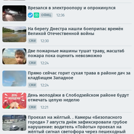
Врезался в электроопору и опрокинулся
12:36
ОФИЦ.
На берегу Днестра нашли боеприпас времён
Великой Отечественной войны
12:30
СМИ
Две пожарные машины тушат траву, масштаб
пожара пока оценить невозможно
12:24
СМИ
Прямо сейчас горит сухая трава в районе дач за
кладбищем Западное
12:24
СМИ
День молодёжи в Слободзейском районе будут
отмечать целую неделю
12:21
СМИ
Проехал на жёлтый. . Камеры «Безопасного
города» 7 августа днём зафиксировали грубое
нарушение: водитель «Тойоты» проехал на
жёлтый сигнал светофора через пешеходный