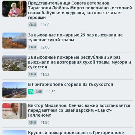
Представительница Совета ветеранов
Тирасполя Любовь Мороз поделилась историей
своих бабушки и дедушки, которых считает
героями
12:00
СМИ
За выходные пожарные 29 раз выезжали на
тушение сухой травы
12:00
СМИ
За выходные пожарные республики 29 раз
выезжали на возгорания сухой травы, мусора и
сухостоя
11:53
СМИ
В Григориополе сгорели 83 га сухостоя
11:53
СМИ
Виктор Михайлов: Сейчас важно восстановится
перед матчем со швейцарским «Санкт-
Галленом»
11:50
СМИ
Крупный пожар произошёл в Григориополе