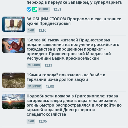
переход в переулке Западном, у супермаркета
12:21
ОФИЦ.
ЗА ОБЩИМ СТОЛОМ Программа о еде, а точнее
кухня Приднестровья
12:16
СМИ
"Более 60 тысяч жителей Приднестровья
подали заявления на получение российского
гражданства в упрощенном порядке" -
президент Приднестровской Молдавской
Республики Вадим Красносельский
12:13
МНЕНИЯ
"Камни голода" показались на Эльбе в
Германии из-за долгой засухи
12:08
ПАБЛИКИ
Подробности пожара в Григориополе: трава
загорелась вчера днём в овраге на окраине,
огонь быстро распространялся и мог дойти до
гаражей и зданий Днестрэнерго и
Спецавтохозяйства
12:06
СМИ