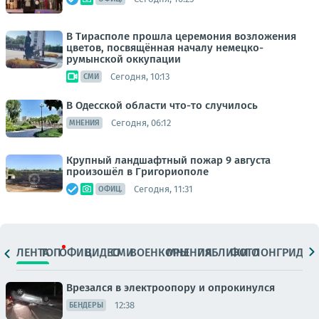
В Тирасполе прошла церемония возложения
цветов, посвящённая началу немецко-
румынской оккупации
Сегодня, 10:13
СМИ
В Одесской области что-то случилось
Сегодня, 06:12
МНЕНИЯ
Крупный ландшафтный пожар 9 августа
произошёл в Григориополе
Сегодня, 11:31
ОФИЦ.
ЛЕНТА
ТОП
ОФИЦ.
ВИДЕО
СМИ
ВОЕНКОРЫ
МНЕНИЯ
ПАБЛИКИ
ФОТО
ЛОНГРИДЫ
Врезался в электроопору и опрокинулся
12:38
БЕНДЕРЫ