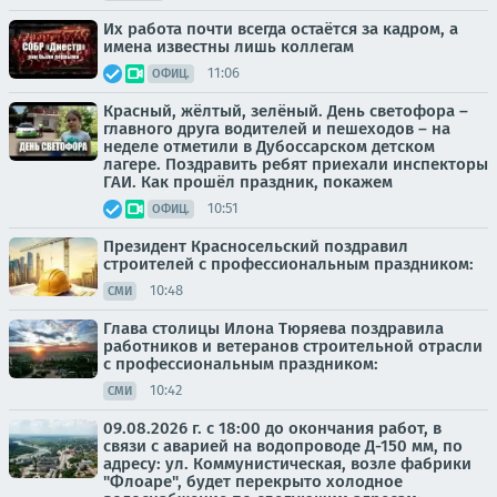
Их работа почти всегда остаётся за кадром, а
имена известны лишь коллегам
11:06
ОФИЦ.
Красный, жёлтый, зелёный. День светофора –
главного друга водителей и пешеходов – на
неделе отметили в Дубоссарском детском
лагере. Поздравить ребят приехали инспекторы
ГАИ. Как прошёл праздник, покажем
10:51
ОФИЦ.
Президент Красносельский поздравил
строителей с профессиональным праздником:
10:48
СМИ
Глава столицы Илона Тюряева поздравила
работников и ветеранов строительной отрасли
с профессиональным праздником:
10:42
СМИ
09.08.2026 г. с 18:00 до окончания работ, в
связи с аварией на водопроводе Д-150 мм, по
адресу: ул. Коммунистическая, возле фабрики
"Флоаре", будет перекрыто холодное