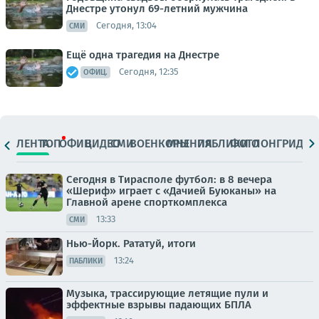
Днестре утонул 69-летний мужчина
Сегодня, 13:04
СМИ
Ещё одна трагедия на Днестре
Сегодня, 12:35
ОФИЦ.
ЛЕНТА
ТОП
ОФИЦ.
ВИДЕО
СМИ
ВОЕНКОРЫ
МНЕНИЯ
ПАБЛИКИ
ФОТО
ЛОНГРИДЫ
Сегодня в Тирасполе футбол: в 8 вечера
«Шериф» играет с «Дачией Буюканы» на
Главной арене спорткомплекса
13:33
СМИ
Нью-Йорк. Рататуй, итоги
13:24
ПАБЛИКИ
Музыка, трассирующие летящие пули и
эффектные взрывы падающих БПЛА