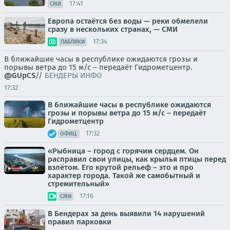
17:41
СМИ
Европа остаётся без воды — реки обмелели
сразу в нескольких странах, — СМИ
17:34
ПАБЛИКИ
В ближайшие часы в республике ожидаются грозы и
порывы ветра до 15 м/с – передаёт Гидрометцентр.
@GUpCS
//
БЕНДЕРЫ ИНФО
17:32
В ближайшие часы в республике ожидаются
грозы и порывы ветра до 15 м/с – передаёт
Гидрометцентр
17:32
ОФИЦ.
«Рыбница – город с горячим сердцем. Он
расправил свои улицы, как крылья птицы перед
взлётом. Его крутой рельеф – это и про
характер города. Такой же самобытный и
стремительный»
17:16
СМИ
В Бендерах за день выявили 14 нарушений
правил парковки