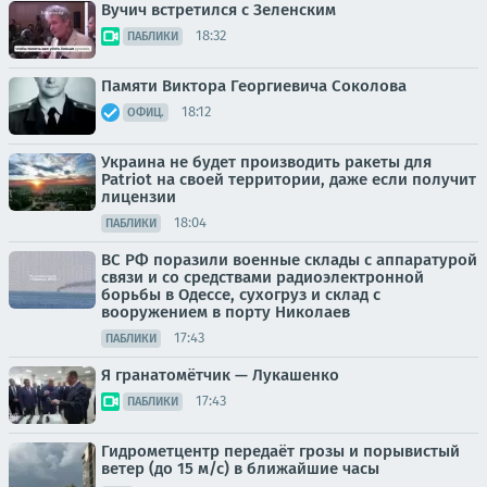
Вучич встретился с Зеленским
18:32
ПАБЛИКИ
Памяти Виктора Георгиевича Соколова
18:12
ОФИЦ.
Украина не будет производить ракеты для
Patriot на своей территории, даже если получит
лицензии
18:04
ПАБЛИКИ
ВС РФ поразили военные склады с аппаратурой
связи и со средствами радиоэлектронной
борьбы в Одессе, сухогруз и склад с
вооружением в порту Николаев
17:43
ПАБЛИКИ
Я гранатомётчик — Лукашенко
17:43
ПАБЛИКИ
Гидрометцентр передаёт грозы и порывистый
ветер (до 15 м/с) в ближайшие часы