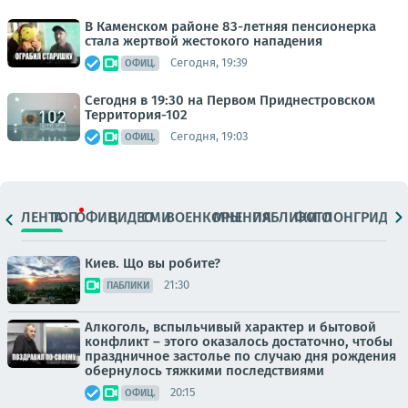
В Каменском районе 83-летняя пенсионерка
стала жертвой жестокого нападения
Сегодня, 19:39
ОФИЦ.
Сегодня в 19:30 на Первом Приднестровском
Территория-102
Сегодня, 19:03
ОФИЦ.
ЛЕНТА
ТОП
ОФИЦ.
ВИДЕО
СМИ
ВОЕНКОРЫ
МНЕНИЯ
ПАБЛИКИ
ФОТО
ЛОНГРИДЫ
Киев. Що вы робите?
21:30
ПАБЛИКИ
Алкоголь, вспыльчивый характер и бытовой
конфликт – этого оказалось достаточно, чтобы
праздничное застолье по случаю дня рождения
обернулось тяжкими последствиями
20:15
ОФИЦ.