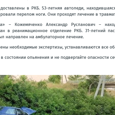
 доставлены в РКБ. 53-летняя автоледи, находившаяс
тировали перелом ноги. Они проходят лечение в травм
ена» – Кожемяченко Александр Русланович – нахо
ан в реанимационное отделение РКБ. 31-летний па
ыл направлен на амбулаторное лечение.
чены необходимые экспертизы, устанавливаются все о
 в состоянии опьянения и не подвергайте опасности с