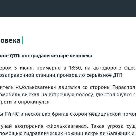
ловека
ное ДТП: пострадали четыре человека
ером 5 июля, примерно в 18:50, на автодороге Одес
озаправочной станции произошло серьёзное ДТП.
итель «Фольксвагена» двигался со стороны Тираспол
омобиль выехал на встречную полосу, где столкнулся 
ороги и опрокинулся.
ты ГУпЧС и несколько бригад скорой медицинской помо
учай возгорания «Фольксвагена». Такая угроза сущ
 помощью гидравлических ножниц вскрыли багажник и 