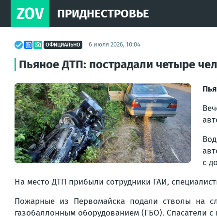
ZOV
ПРИДНЕСТРОВЬЕ
6 июля 2026, 10:04
ОФИЦИАЛЬНО
Пьяное ДТП: пострадали четыре че
Пья
Веч
авт
Вод
авт
с д
На место ДТП прибыли сотрудники ГАИ, специалис
Пожарные из Первомайска подали стволы на сл
газобаллонным оборудованием (ГБО). Спасатели с