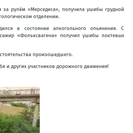
я за рулём «Мерседеса», получила ушибы грудной
атологическом отделении.
дился в состоянии алкогольного опьянения. С
ссажир «Фольксвагена» получил ушибы локтевых
бстоятельства произошедшего.
ебя и других участников дорожного движения!