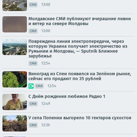
13:00
СМИ
Молдавские СМИ публикуют вчерашние ливни
и ветер на севере Молдовы
13:00
СМИ
Повреждена линия электропередачи, через
которую Украина получает электричество из
Румынии и Молдовы, — Sputnik Ближнее
зарубежье
12:54
СМИ
Виноград из Спеи появился на Зелёном рынке,
сейчас его продают по 35 рублей
12:54
СМИ
С Днём рождения любимое Радио 1
12:49
СМИ
У села Попенки выгорело 10 гектаров сухостоя
12:39
СМИ