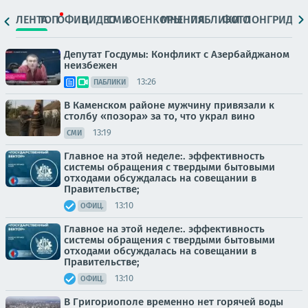
ЛЕНТА
ТОП
ОФИЦ.
ВИДЕО
СМИ
ВОЕНКОРЫ
МНЕНИЯ
ПАБЛИКИ
ФОТО
ЛОНГРИДЫ
Депутат Госдумы: Конфликт с Азербайджаном
неизбежен
13:26
ПАБЛИКИ
В Каменском районе мужчину привязали к
столбу «позора» за то, что украл вино
13:19
СМИ
Главное на этой неделе:. эффективность
системы обращения с твердыми бытовыми
отходами обсуждалась на совещании в
Правительстве;
13:10
ОФИЦ.
Главное на этой неделе:. эффективность
системы обращения с твердыми бытовыми
отходами обсуждалась на совещании в
Правительстве;
13:10
ОФИЦ.
В Григориополе временно нет горячей воды