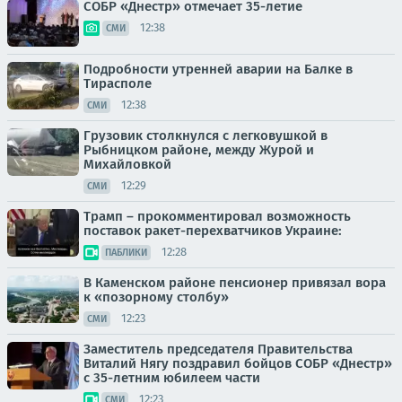
СОБР «Днестр» отмечает 35-летие
12:38
СМИ
Подробности утренней аварии на Балке в
Тирасполе
12:38
СМИ
Грузовик столкнулся с легковушкой в
Рыбницком районе, между Журой и
Михайловкой
12:29
СМИ
Трамп – прокомментировал возможность
поставок ракет-перехватчиков Украине:
12:28
ПАБЛИКИ
В Каменском районе пенсионер привязал вора
к «позорному столбу»
12:23
СМИ
Заместитель председателя Правительства
Виталий Нягу поздравил бойцов СОБР «Днестр»
с 35-летним юбилеем части
12:23
СМИ