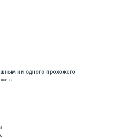
душным ни одного прохожего
хожего
ы
.