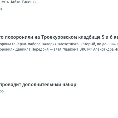
зять Чайко. Ранения...
01
ого похоронили на Троекуровском кладбище 5 и 6 а
охороны генерал-майора Валерия Плохотнюка, который, по данным 
оронили Даниила Передрия — зятя главкома ВКС РФ Александра Чайк
 проводит дополнительный набор
:56