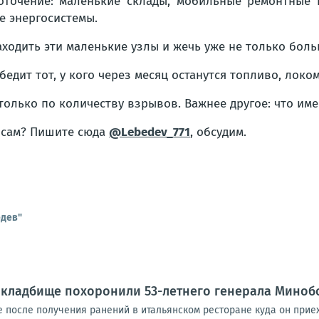
оточение: маленькие склады, мобильные ремонтные 
е энергосистемы.
ходить эти маленькие узлы и жечь уже не только боль
обедит тот, у кого через месяц останутся топливо, лок
олько по количеству взрывов. Важнее другое: что име
росам? Пишите сюда
@Lebedev_771
, обсудим.
едев"
 кладбище похоронили 53-летнего генерала Миноб
е после получения ранений в итальянском ресторане куда он прие