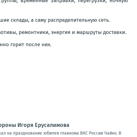
группы, временные заправки, перегрузки, ночную
шие склады, а саму распределительную сеть.
омотивы, ремонтники, энергия и маршруты доставки.
нно горит после них.
ороны Игоря Ерусалимова
хал на празднование юбилея главкома ВКС России Чайко. В