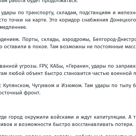
там работа будет продолжаться.
 удары по транспорту, складам, подстанциям и железн
то точки на карте. Это коридор снабжения Донецкого
 медленнее.
юдением. Порты, склады, аэродромы, Белгород-Днестр
о оставили в покое. Там возможны не постоянные масс
анной угрозы. FPV, КАБы, «Герани», удары по заправ
там любой объект быстро становится частью военной л
с Купянском, Чугуевом и Изюмом. Там удары по тылу б
осточный фронт.
 где город окружили войсками и ждут капитуляции. А 
отивов и возможности быстро восстанавливать потери.