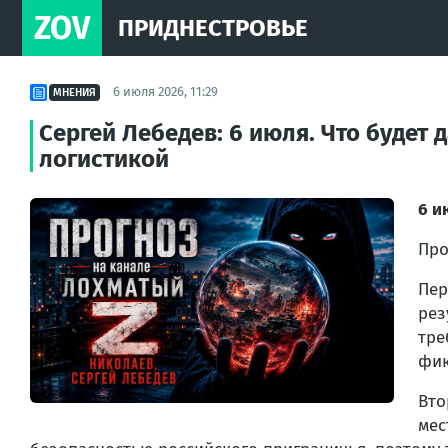
ZOV
ПРИДНЕСТРОВЬЕ
6 июля 2026, 11:29
МНЕНИЯ
Сергей Лебедев: 6 июля. Что будет
логистикой
6 и
Про
Пер
рез
тр
фик
Вто
мес