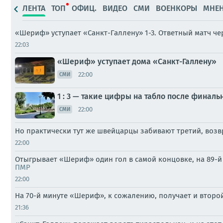
ЛЕНТА
ТОП
ОФИЦ.
ВИДЕО
СМИ
ВОЕНКОРЫ
МНЕ
«Шериф» уступает «Санкт-Галлену» 1-3. Ответный матч ч
22:03
«Шериф» уступает дома «Санкт-Галлену»
22:00
СМИ
1 : 3 — такие цифры на табло после финаль
22:00
СМИ
Но практически тут же швейцарцы забивают третий, возвра
22:00
Отыгрывает «Шериф» один гол в самой концовке, на 89-й 
ПМР
22:00
На 70-й минуте «Шериф», к сожалению, получает и второй
21:36