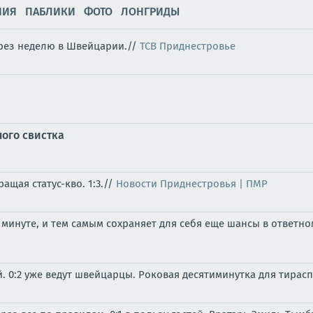
НИЯ
ПАБЛИКИ
ФОТО
ЛОНГРИДЫ
ерез неделю в Швейцарии.//
ТСВ Приднестровье
ного свистка
щая статус-кво. 1:3.//
Новости Приднестровья | ПМР
минуте, и тем самым сохраняет для себя еще шансы в ответном
. 0:2 уже ведут швейцарцы. Роковая десятиминутка для тирас