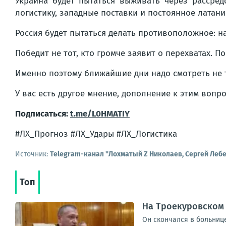
Украина будет пытаться выживать через рассред
логистику, западные поставки и постоянное латани
Россия будет пытаться делать противоположное: на
Победит не тот, кто громче заявит о перехватах. П
Именно поэтому ближайшие дни надо смотреть не т
У вас есть другое мнение, дополнение к этим воп
Подписаться:
t.me/L0HMATIY
#ЛХ_Прогноз #ЛХ_Удары #ЛХ_Логистика
Источник:
Telegram-канал "Лохматый Z Николаев, Сергей Леб
Топ
На Троекуровском
Он скончался в больниц