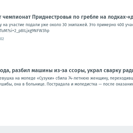
 чемпионат Приднестровья по гребле на лодках-«
ку на участие подали уже около 30 экипажей. Это примерно 400 уча
yTuM?si=2_p8ILjxg9NFW3hp
:02
ода, разбил машины из-за ссоры, украл сварку рад
девушка на мопеде «Сузуки» сбила 74-летнюю женщину, переходивш
ушибы, она в больнице. Пострадала и мопедистка — после оказания