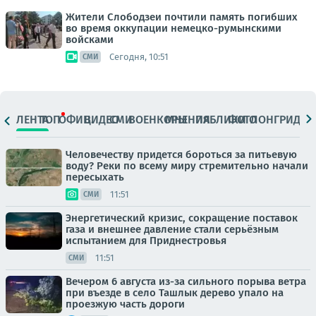
Жители Слободзеи почтили память погибших
во время оккупации немецко-румынскими
войсками
Сегодня, 10:51
СМИ
ЛЕНТА
ТОП
ОФИЦ.
ВИДЕО
СМИ
ВОЕНКОРЫ
МНЕНИЯ
ПАБЛИКИ
ФОТО
ЛОНГРИДЫ
Человечеству придется бороться за питьевую
воду? Реки по всему миру стремительно начали
пересыхать
11:51
СМИ
Энергетический кризис, сокращение поставок
газа и внешнее давление стали серьёзным
испытанием для Приднестровья
11:51
СМИ
Вечером 6 августа из-за сильного порыва ветра
при въезде в село Ташлык дерево упало на
проезжую часть дороги