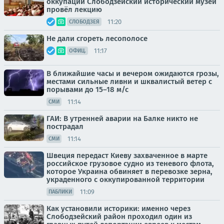
оккупации Слободзейский исторический музей
провёл лекцию
11:20
СЛОБОДЗЕЯ
Не дали сгореть лесополосе
11:17
ОФИЦ.
В ближайшие часы и вечером ожидаются грозы,
местами сильные ливни и шквалистый ветер с
порывами до 15–18 м/с
11:14
СМИ
ГАИ: В утренней аварии на Балке никто не
пострадал
11:14
СМИ
Швеция передаст Киеву захваченное в марте
российское грузовое судно из теневого флота,
которое Украина обвиняет в перевозке зерна,
украденного с оккупированной территории
11:09
ПАБЛИКИ
Как установили историки: именно через
Слободзейский район проходил один из