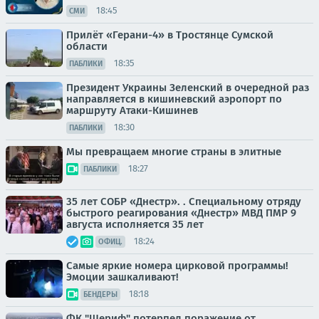
18:45
СМИ
Прилёт «Герани-4» в Тростянце Сумской
области
18:35
ПАБЛИКИ
Президент Украины Зеленский в очередной раз
направляется в кишиневский аэропорт по
маршруту Атаки-Кишинев
18:30
ПАБЛИКИ
Мы превращаем многие страны в элитные
18:27
ПАБЛИКИ
35 лет СОБР «Днестр». . Специальному отряду
быстрого реагирования «Днестр» МВД ПМР 9
августа исполняется 35 лет
18:24
ОФИЦ.
Самые яркие номера цирковой программы!
Эмоции зашкаливают!
18:18
БЕНДЕРЫ
ФК "Шериф" потерпел поражение от