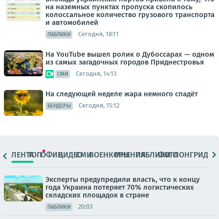
на наземных пунктах пропуска скопилось
колоссальное количество грузового транспорта
и автомобилей
Сегодня, 18:11
ПАБЛИКИ
На YouTube вышел ролик о Дубоссарах — одном
из самых загадочных городов Приднестровья
Сегодня, 14:13
СМИ
На следующей неделе жара немного спадёт
Сегодня, 15:12
БЕНДЕРЫ
ЛЕНТА
ТОП
ОФИЦ.
ВИДЕО
СМИ
ВОЕНКОРЫ
МНЕНИЯ
ПАБЛИКИ
ФОТО
ЛОНГРИДЫ
Эксперты предупредили власть, что к концу
года Украина потеряет 70% логистических
складских площадок в стране
20:03
ПАБЛИКИ