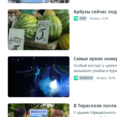
Арбузы сейчас под
Вчера, 13:39
СМИ
Самые яркие номе
Особый восторг у зрите
вызывают улыбки и бур
Вчера, 18:18
БЕНДЕРЫ
В Тирасполе почти
У здания Официального 