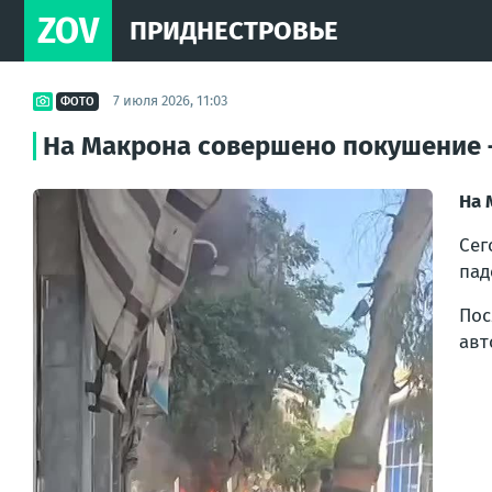
ZOV
ПРИДНЕСТРОВЬЕ
7 июля 2026, 11:03
ФОТО
На Макрона совершено покушение 
На 
Сег
пад
Пос
авт