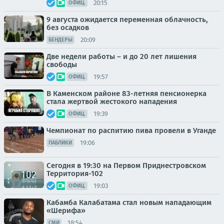
20:15
ОФИЦ.
9 августа ожидается переменная облачность,
без осадков
20:09
БЕНДЕРЫ
Две недели работы – и до 20 лет лишения
свободы
19:57
ОФИЦ.
В Каменском районе 83-летняя пенсионерка
стала жертвой жестокого нападения
19:39
ОФИЦ.
Чемпионат по распитию пива провели в Уганде
19:06
ПАБЛИКИ
Сегодня в 19:30 на Первом Приднестровском
Территория-102
19:03
ОФИЦ.
Кабамба Калабатама стал новым нападающим
«Шерифа»
18:54
СМИ