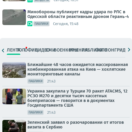
Минобороны публикует кадры удара по РЛС в
Одесской области реактивным дроном Герань-4
Сегодня, 15:48
ПАБЛИКИ
ЛЕНТА
ТОП
ОФИЦ.
ВИДЕО
СМИ
ВОЕНКОРЫ
МНЕНИЯ
ПАБЛИКИ
ФОТО
ЛОНГРИДЫ
Ближайшие 48 часов ожидается массированная
комбинированная атака на Киев — хохлятские
мониторинговые каналы
21:43
ПАБЛИКИ
Украина закупила у Турции 70 ракет ATACMS, 12
РСЗО M270 и десятки тысяч кассетных
боеприпасов — говорится в в документах
Госдепартамента США
21:43
ПАБЛИКИ
Зеленский заявил о разочаровании от итогов
визита в Сербию