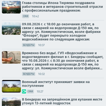
Глава столицы Илона Тюряева поздравила
работников и ветеранов строительной отрасли
с профессиональным праздником:
10:42
СМИ
09.08.2026 г. с 18:00 до окончания работ, в
связи с аварией на водопроводе Д-150 мм, по
адресу: ул. Коммунистическая, возле фабрики
"Флоаре", будет перекрыто холодное
водоснабжение по следующим адресам:
10:37
БЕНДЕРЫ
Временно без воды!. ГУП «Водоснабжение и
водоотведение» филиал в г. Бендеры сообщает,
что 10.08.2026 г. с 8:30 до окончания работ, в
связи с аварией на водопроводе Д-150 мм, по
адресу: ул. Коммунистическая возле фабрики...
10:32
БЕНДЕРЫ
Военный институт принимает заявки на
поступление
10:27
СМИ
В Бендерах на запрещённом для купания месте
утонул 13-летний подросток