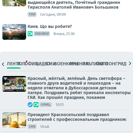
выдающийся деятель, Почётный гражданин
Тирасполя Анатолий Иванович Большаков
Сегодня, 09:09
СМИ
Киев. Що вы робите?
Вчера, 21:30
ПАБЛИКИ
ЛЕНТА
ТОП
ОФИЦ.
ВИДЕО
СМИ
ВОЕНКОРЫ
МНЕНИЯ
ПАБЛИКИ
ФОТО
ЛОНГРИДЫ
Красный, жёлтый, зелёный. День светофора –
главного друга водителей и пешеходов – на
неделе отметили в Дубоссарском детском
лагере. Поздравить ребят приехали инспекторы
ГАИ. Как прошёл праздник, покажем
10:51
ОФИЦ.
Президент Красносельский поздравил
строителей с профессиональным праздником:
10:48
СМИ