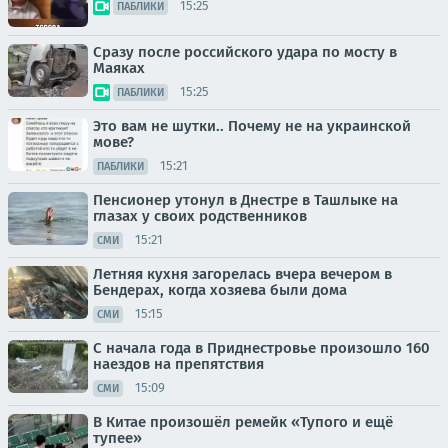
15:25
ПАБЛИКИ
Сразу после российского удара по мосту в
Маяках
15:25
ПАБЛИКИ
Это вам не шутки.. Почему не на украинской
мове?
15:21
ПАБЛИКИ
Пенсионер утонул в Днестре в Ташлыке на
глазах у своих родственников
15:21
СМИ
Летняя кухня загорелась вчера вечером в
Бендерах, когда хозяева были дома
15:15
СМИ
С начала года в Приднестровье произошло 160
наездов на препятствия
15:09
СМИ
В Китае произошёл ремейк «Тупого и ещё
тупее»