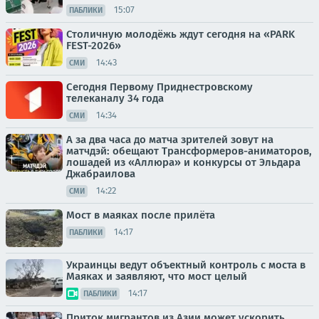
15:07
ПАБЛИКИ
Столичную молодёжь ждут сегодня на «PARK
FEST-2026»
14:43
СМИ
Сегодня Первому Приднестровскому
телеканалу 34 года
14:34
СМИ
А за два часа до матча зрителей зовут на
матчдэй: обещают Трансформеров-аниматоров,
лошадей из «Аллюра» и конкурсы от Эльдара
Джабраилова
14:22
СМИ
Мост в маяках после прилёта
14:17
ПАБЛИКИ
Украинцы ведут объектный контроль с моста в
Маяках и заявляют, что мост целый
14:17
ПАБЛИКИ
Приток мигрантов из Азии может ускорить