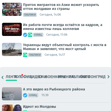
Приток мигрантов из Азии может ускорить
отток молдаван из страны
Сегодня, 14:06
ПАБЛИКИ
Их работа почти всегда остаётся за кадром, а
имена известны лишь коллегам
Сегодня, 11:06
ОФИЦ.
Украинцы ведут объектный контроль с моста в
Маяках и заявляют, что мост целый
Сегодня, 14:17
ПАБЛИКИ
ЛЕНТА
ТОП
ОФИЦ.
ВИДЕО
СМИ
ВОЕНКОРЫ
МНЕНИЯ
ПАБЛИКИ
ФОТО
ЛОНГРИДЫ
А это видео из Рыбницкого района
15:39
ОФИЦ.
Идиот из Молдовы