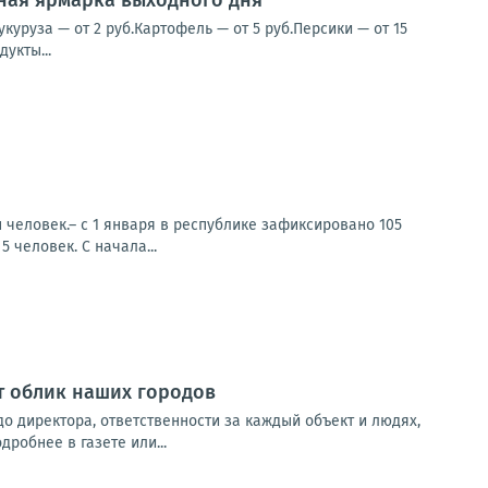
нная ярмарка выходного дня
уруза — от 2 руб.Картофель — от 5 руб.Персики — от 15
укты...
 человек.– с 1 января в республике зафиксировано 105
 человек. С начала...
т облик наших городов
до директора, ответственности за каждый объект и людях,
робнее в газете или...