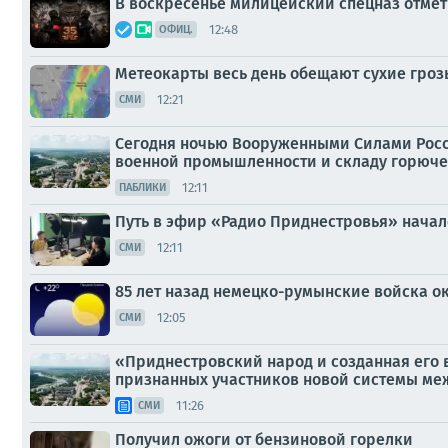
В воскресенье милицейский спецназ отмет
12:48
ОФИЦ.
Метеокарты весь день обещают сухие гроз
12:21
СМИ
Сегодня ночью Вооруженными Силами Росс
военной промышленности и складу горюче
12:11
ПАБЛИКИ
Путь в эфир «Радио Приднестровья» начался
12:11
СМИ
85 лет назад немецко-румынские войска о
12:05
СМИ
«Приднестровский народ и созданная его 
признанных участников новой системы м
11:26
СМИ
Получил ожоги от бензиновой горелки