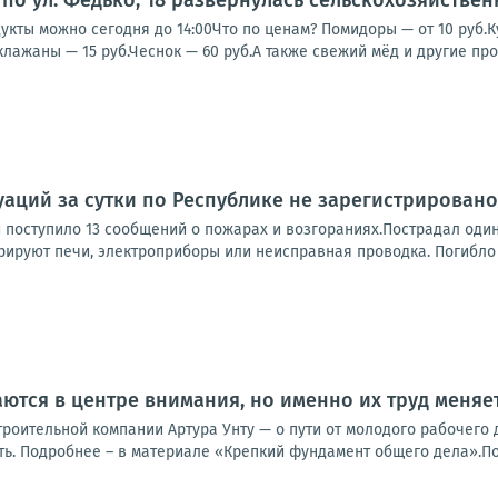
по ул. Федько, 18 развернулась сельскохозяйстве
кты можно сегодня до 14:00Что по ценам? Помидоры — от 10 руб.Кук
клажаны — 15 руб.Чеснок — 60 руб.А также свежий мёд и другие прод
аций за сутки по Республике не зарегистрировано
 поступило 13 сообщений о пожарах и возгораниях.Пострадал один
рируют печи, электроприборы или неисправная проводка. Погибло 5
ются в центре внимания, но именно их труд меняе
роительной компании Артура Унту — о пути от молодого рабочего 
ть. Подробнее – в материале «Крепкий фундамент общего дела».Под