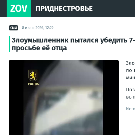
ZOV
ПРИДНЕСТРОВЬЕ
8 июля 2026, 12:29
СМИ
Злоумышленник пытался убедить 7-
просьбе её отца
Зло
по 
мин
Поз
вып
Ист