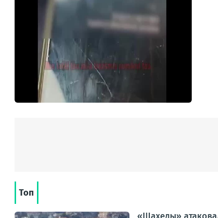
Топ
«Шахеды» атаковал