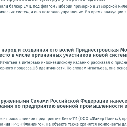
али балкер EMIL под флагом Либерии примерно в 21 морской миле 
ических систем, и оно потеряло управление. Во время эвакуации эк
народ и созданная его волей Приднестровская Мо
место в числе признанных участников новой сист
Игнатьев в интервью индонезийскому изданию рассказал о придне
орного процесса.Об идентичности. По словам Игнатьева, она осно
оруженными Силами Российской Федерации нанесе
вания по предприятию военной промышленности и
е:- промышленное предприятие Киев-111 (ООО «Файер Пойнт»), п
ания FP-5 «Фламинго». На объекте также хранятся компоненты для