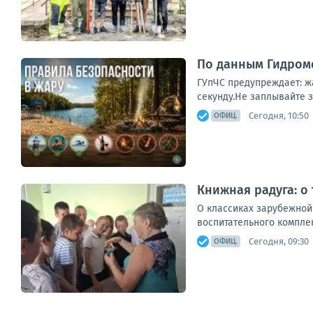
По данным Гидроме
ГУпЧС предупреждает: ж
секунду.Не заплывайте з
Сегодня, 10:50
ОФИЦ.
Книжная радуга: о
О классиках зарубежной
воспитательного комплек
Сегодня, 09:30
ОФИЦ.