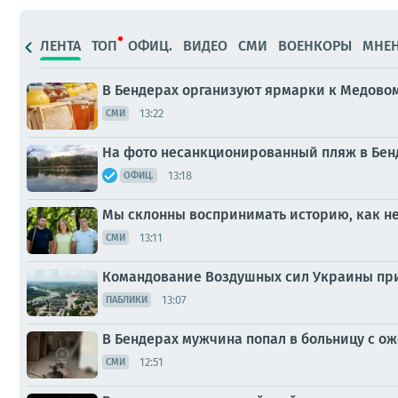
ЛЕНТА
ТОП
ОФИЦ.
ВИДЕО
СМИ
ВОЕНКОРЫ
МНЕ
В Бендерах организуют ярмарки к Медово
13:22
СМИ
На фото несанкционированный пляж в Бенд
13:18
ОФИЦ.
Мы склонны воспринимать историю, как н
13:11
СМИ
Командование Воздушных сил Украины призн
13:07
ПАБЛИКИ
В Бендерах мужчина попал в больницу с о
12:51
СМИ