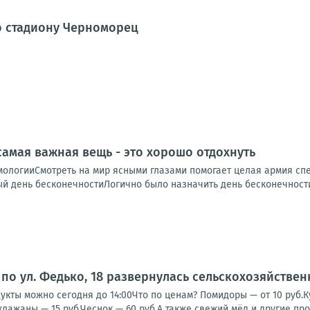
о стадиону Черноморец
 самая важная вещь - это хорошо отдохнуть
ологииСмотреть на мир ясными глазами помогает целая армия спец
 день бесконечностиЛогично было назначить день бесконечности 
по ул. Федько, 18 развернулась сельскохозяйстве
кты можно сегодня до 14:00Что по ценам? Помидоры — от 10 руб.Кук
клажаны — 15 руб.Чеснок — 60 руб.А также свежий мёд и другие прод