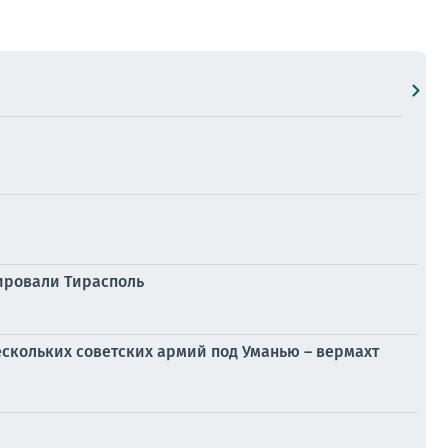
пировали Тирасполь
скольких советских армий под Уманью – вермахт