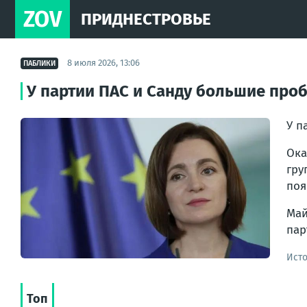
ZOV
ПРИДНЕСТРОВЬЕ
8 июля 2026, 13:06
ПАБЛИКИ
У партии ПАС и Санду большие про
У п
Ока
гру
поя
Май
пар
Ист
Топ