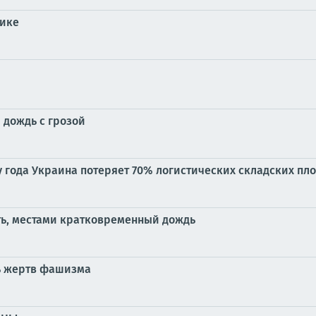
тике
 дождь с грозой
у года Украина потеряет 70% логистических складских пл
ть, местами кратковременный дождь
ь жертв фашизма