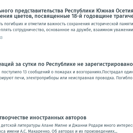
ного представительства Республики Южная Осетия
ния цветов, посвященные 18-й годовщине трагичес
ть погибших и отметили важность сохранения исторической памяти
плять сотрудничество, основанное на дружбе, взаимном уважении 
33
аций за сутки по Республике не зарегистрировано
 поступило 13 сообщений о пожарах и возгораниях.Пострадал один
рируют печи, электроприборы или неисправная проводка. Погибло 5
 творчестве иностранных авторов
 детской литературы Алане Милне и Джанни Родари много интерес
са имени А.С. Макаренко. Об авторах и их произведениях...