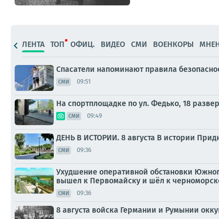
ЛЕНТА
ТОП
ОФИЦ.
ВИДЕО
СМИ
ВОЕНКОРЫ
МНЕ
Спасатели напоминают правила безопаснос
09:51
СМИ
На спортплощадке по ул. Федько, 18 разве
09:49
СМИ
ДЕНЬ В ИСТОРИИ. 8 августа В истории Прид
09:36
СМИ
Ухудшение оперативной обстановки Южного
вышел к Первомайску и шёл к черноморском
09:36
СМИ
8 августа войска Германии и Румынии окк