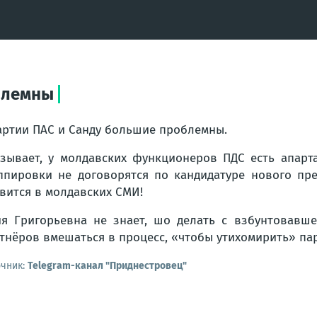
блемны
артии ПАС и Санду большие проблемны.
зывает, у молдавских функционеров ПДС есть апарт
ппировки не договорятся по кандидатуре нового пре
вится в молдавских СМИ!
я Григорьевна не знает, шо делать с взбунтовавше
тнёров вмешаться в процесс, «чтобы утихомирить» па
очник:
Telegram-канал "Приднестровец"