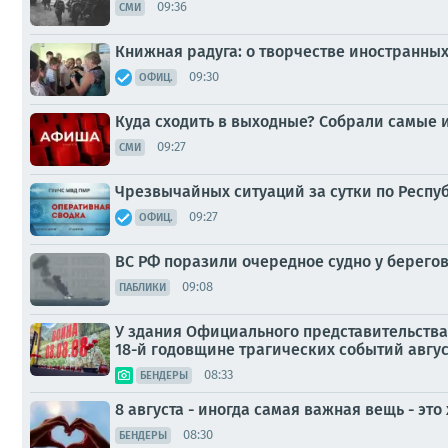
09:36
СМИ
Книжная радуга: о творчестве иностранны
09:30
ОФИЦ.
Куда сходить в выходные? Собрали самые 
09:27
СМИ
Чрезвычайных ситуаций за сутки по Респу
09:27
ОФИЦ.
ВС РФ поразили очередное судно у берего
09:08
ПАБЛИКИ
У здания Официального представительств
18-й годовщине трагических событий авгус
08:33
БЕНДЕРЫ
8 августа - иногда самая важная вещь - это
08:30
БЕНДЕРЫ