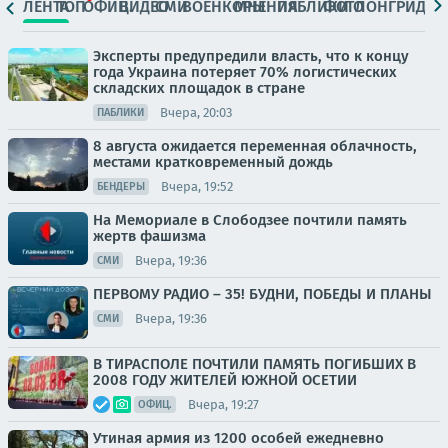
ЛЕНТА
ТОП
ОФИЦ.
ВИДЕО
СМИ
ВОЕНКОРЫ
МНЕНИЯ
ПАБЛИКИ
ФОТО
ЛОНГРИДЫ
Эксперты предупредили власть, что к концу
года Украина потеряет 70% логистических
складских площадок в стране
Вчера, 20:03
ПАБЛИКИ
8 августа ожидается переменная облачность,
местами кратковременный дождь
Вчера, 19:52
БЕНДЕРЫ
На Мемориале в Слободзее почтили память
жертв фашизма
Вчера, 19:36
СМИ
ПЕРВОМУ РАДИО – 35! БУДНИ, ПОБЕДЫ И ПЛАНЫ
Вчера, 19:36
СМИ
В ТИРАСПОЛЕ ПОЧТИЛИ ПАМЯТЬ ПОГИБШИХ В
2008 ГОДУ ЖИТЕЛЕЙ ЮЖНОЙ ОСЕТИИ
Вчера, 19:27
ОФИЦ.
Утиная армия из 1200 особей ежедневно