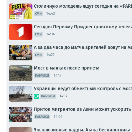
Столичную молодёжь ждут сегодня на «PARK
14:43
СМИ
Сегодня Первому Приднестровскому телека
14:34
СМИ
А за два часа до матча зрителей зовут н
14:22
СМИ
Мост в маяках после прилёта
14:17
ПАБЛИКИ
Украинцы ведут объектный контроль с мост
14:17
ПАБЛИКИ
Приток мигрантов из Азии может ускорить
14:06
ПАБЛИКИ
Эксклюзивные кадры. Атака беспилотника 