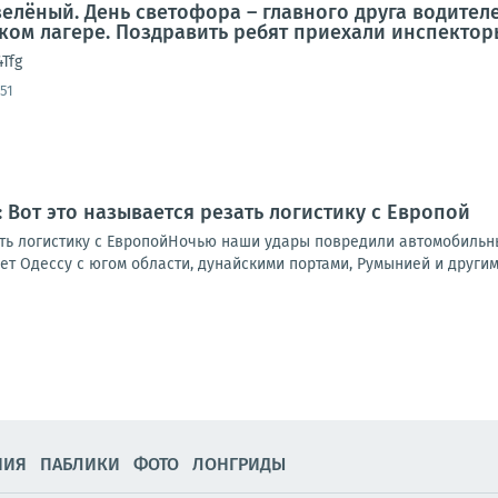
зелёный. День светофора – главного друга водител
ком лагере. Поздравить ребят приехали инспектор
4Tfg
51
 Вот это называется резать логистику с Европой
ать логистику с ЕвропойНочью наши удары повредили автомобильны
ет Одессу с югом области, дунайскими портами, Румынией и другими
НИЯ
ПАБЛИКИ
ФОТО
ЛОНГРИДЫ