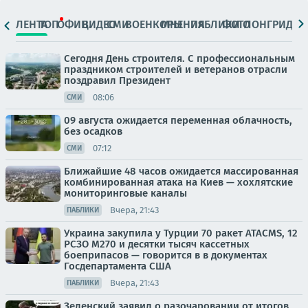
ЛЕНТА
ТОП
ОФИЦ.
ВИДЕО
СМИ
ВОЕНКОРЫ
МНЕНИЯ
ПАБЛИКИ
ФОТО
ЛОНГРИДЫ
Сегодня День строителя. С профессиональным
праздником строителей и ветеранов отрасли
поздравил Президент
08:06
СМИ
09 августа ожидается переменная облачность,
без осадков
07:12
СМИ
Ближайшие 48 часов ожидается массированная
комбинированная атака на Киев — хохлятские
мониторинговые каналы
Вчера, 21:43
ПАБЛИКИ
Украина закупила у Турции 70 ракет ATACMS, 12
РСЗО M270 и десятки тысяч кассетных
боеприпасов — говорится в в документах
Госдепартамента США
Вчера, 21:43
ПАБЛИКИ
Зеленский заявил о разочаровании от итогов