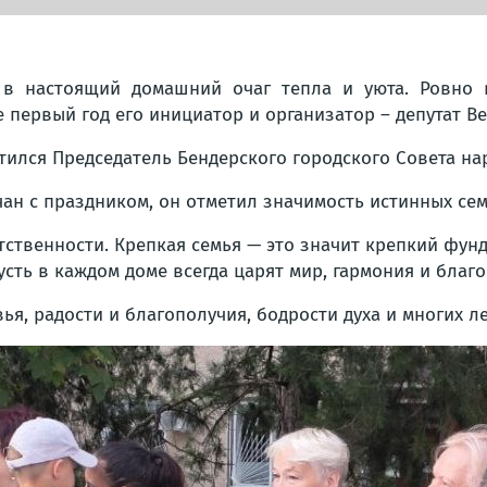
в настоящий домашний очаг тепла и уюта. Ровно в
 первый год его инициатор и организатор – депутат В
ился Председатель Бендерского городского Совета нар
чан с праздником, он отметил значимость истинных се
тственности. Крепкая семья — это значит крепкий фун
сть в каждом доме всегда царят мир, гармония и благоп
я, радости и благополучия, бодрости духа и многих л