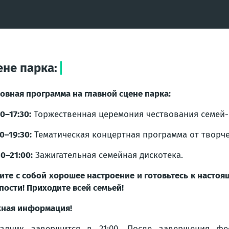
ене парка:
овная программа на главной сцене парка:
00–17:30:
Торжественная церемония чествования семей
30–19:30:
Тематическая концертная программа от творче
30–21:00:
Зажигательная семейная дискотека.
ите с собой хорошее настроение и готовьтесь к наст
пости! Приходите всей семьей!
ная информация!
здник завершится в 21:00. После завершения фе