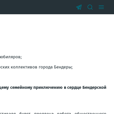
-юбиляров;
ских коллективов города Бендеры;
оящему семейному приключению в сердце Бендерской
стиваля будет продлена работа общественного