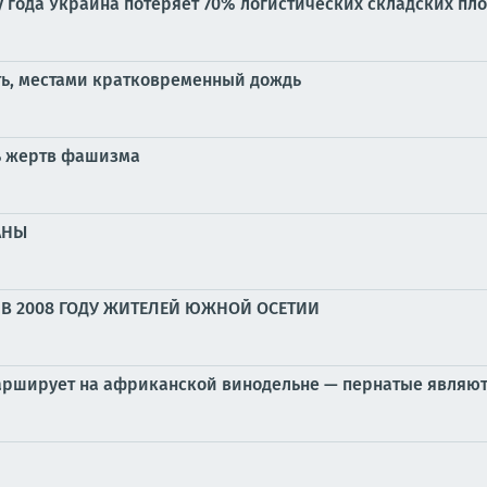
у года Украина потеряет 70% логистических складских пл
ть, местами кратковременный дождь
ь жертв фашизма
АНЫ
В 2008 ГОДУ ЖИТЕЛЕЙ ЮЖНОЙ ОСЕТИИ
марширует на африканской винодельне — пернатые являю