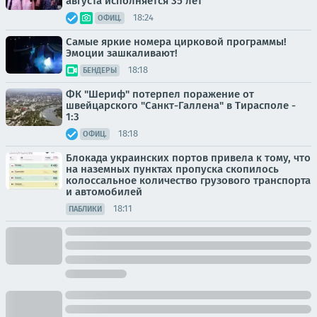
августа исполняется 35 лет
18:24
ОФИЦ.
Самые яркие номера цирковой программы!
Эмоции зашкаливают!
18:18
БЕНДЕРЫ
ФК "Шериф" потерпел поражение от
швейцарского "Санкт-Галлена" в Тирасполе -
1:3
18:18
ОФИЦ.
Блокада украинских портов привела к тому, что
на наземных пунктах пропуска скопилось
колоссальное количество грузового транспорта
и автомобилей
18:11
ПАБЛИКИ