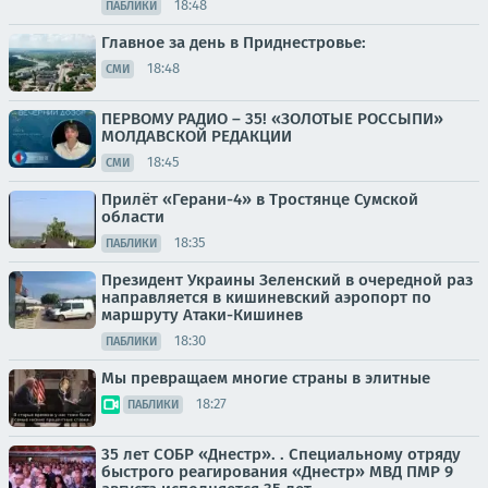
18:48
ПАБЛИКИ
Главное за день в Приднестровье:
18:48
СМИ
ПЕРВОМУ РАДИО – 35! «ЗОЛОТЫЕ РОССЫПИ»
МОЛДАВСКОЙ РЕДАКЦИИ
18:45
СМИ
Прилёт «Герани-4» в Тростянце Сумской
области
18:35
ПАБЛИКИ
Президент Украины Зеленский в очередной раз
направляется в кишиневский аэропорт по
маршруту Атаки-Кишинев
18:30
ПАБЛИКИ
Мы превращаем многие страны в элитные
18:27
ПАБЛИКИ
35 лет СОБР «Днестр». . Специальному отряду
быстрого реагирования «Днестр» МВД ПМР 9