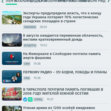
ЛЕНТА
ТОП
ОФИЦ.
ВИДЕО
СМИ
ВОЕНКОРЫ
МНЕНИЯ
ПАБЛИКИ
ФОТО
ЛОНГРИДЫ
Эксперты предупредили власть, что к концу
года Украина потеряет 70% логистических
складских площадок в стране
20:03
ПАБЛИКИ
8 августа ожидается переменная облачность,
местами кратковременный дождь
19:52
БЕНДЕРЫ
На Мемориале в Слободзее почтили память
жертв фашизма
19:36
СМИ
ПЕРВОМУ РАДИО – 35! БУДНИ, ПОБЕДЫ И ПЛАНЫ
19:36
СМИ
В ТИРАСПОЛЕ ПОЧТИЛИ ПАМЯТЬ ПОГИБШИХ В
2008 ГОДУ ЖИТЕЛЕЙ ЮЖНОЙ ОСЕТИИ
19:27
ОФИЦ.
Утиная армия из 1200 особей ежедневно