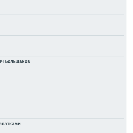
ич Большаков
палатками