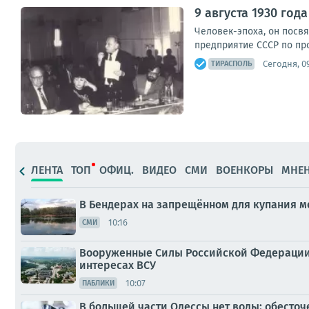
9 августа 1930 го
Человек-эпоха, он посвя
предприятие СССР по про
Сегодня, 09
ТИРАСПОЛЬ
ЛЕНТА
ТОП
ОФИЦ.
ВИДЕО
СМИ
ВОЕНКОРЫ
МНЕ
В Бендерах на запрещённом для купания ме
10:16
СМИ
Вооруженные Силы Российской Федерации 
интересах ВСУ
10:07
ПАБЛИКИ
В большей части Одессы нет воды: обесто