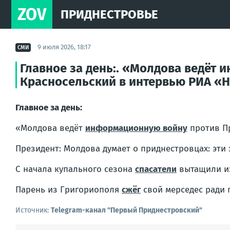
ZOV
ПРИДНЕСТРОВЬЕ
9 июля 2026, 18:17
СМИ
Главное за день:. «Молдова ведёт
Красносельский в интервью РИА «
Главное за день:
«Молдова ведёт
информационную войну
против Пр
Президент: Молдова думает о приднестровцах: эти
С начала купального сезона
спасатели
вытащили из 
Парень из Григориополя
сжёг
свой мерседес ради 
Источник:
Telegram-канал "Первый Приднестровский"