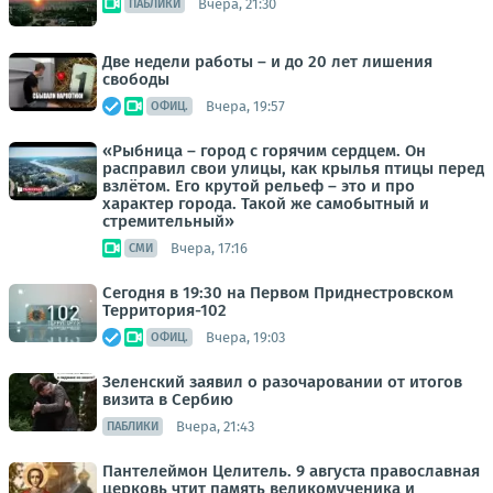
Вчера, 21:30
ПАБЛИКИ
Две недели работы – и до 20 лет лишения
свободы
Вчера, 19:57
ОФИЦ.
«Рыбница – город с горячим сердцем. Он
расправил свои улицы, как крылья птицы перед
взлётом. Его крутой рельеф – это и про
характер города. Такой же самобытный и
стремительный»
Вчера, 17:16
СМИ
Сегодня в 19:30 на Первом Приднестровском
Территория-102
Вчера, 19:03
ОФИЦ.
Зеленский заявил о разочаровании от итогов
визита в Сербию
Вчера, 21:43
ПАБЛИКИ
Пантелеймон Целитель. 9 августа православная
церковь чтит память великомученика и