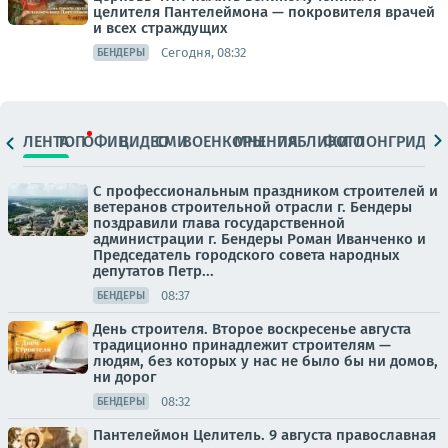
целителя Пантелеймона — покровителя врачей
и всех страждущих
Сегодня, 08:32
БЕНДЕРЫ
ЛЕНТА
ТОП
ОФИЦ.
ВИДЕО
СМИ
ВОЕНКОРЫ
МНЕНИЯ
ПАБЛИКИ
ФОТО
ЛОНГРИДЫ
С профессиональным праздником строителей и
ветеранов строительной отрасли г. Бендеры
поздравили глава государственной
администрации г. Бендеры Роман Иванченко и
Председатель городского совета народных
депутатов Петр...
08:37
БЕНДЕРЫ
День строителя. Второе воскресенье августа
традиционно принадлежит строителям —
людям, без которых у нас не было бы ни домов,
ни дорог
08:32
БЕНДЕРЫ
Пантелеймон Целитель. 9 августа православная