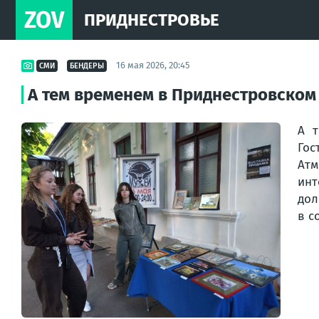
ZOV
ПРИДНЕСТРОВЬЕ
16 мая 2026, 20:45
СМИ
БЕНДЕРЫ
А тем временем в Приднестровском
А т
Гос
Атм
инт
дол
в с