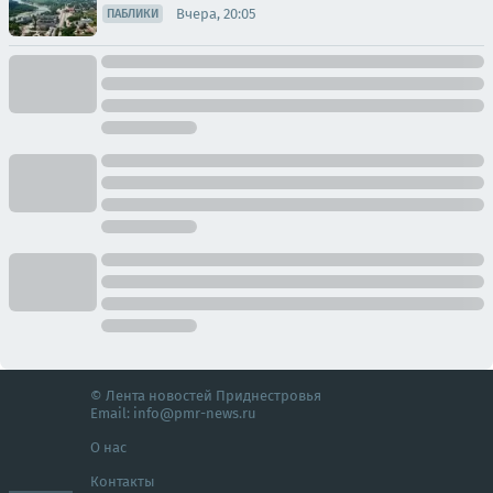
Вчера, 20:05
ПАБЛИКИ
© Лента новостей Приднестровья
Email:
info@pmr-news.ru
О нас
Контакты