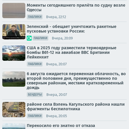
Моменты сегодняшнего прилёта по судну возле
Одессы
Вчера, 22:12
ПАБЛИКИ
Зеленский - обещает уничтожить ракетные
пусковые установки России:
Вчера, 20:09
ПАБЛИКИ
США в 2025 году разместили термоядерные
бомбы B61-12 на авиабазе ВВС Британии
Лейкенхит
Вчера, 20:07
ПАБЛИКИ
6 августа ожидается переменная облачность, во
второй половине дня, преимущественно по
северным районам, местами кратковременный
дождь
Вчера, 20:07
БЕНДЕРЫ
районе села Вэлень Кагульского района нашли
фрагменты беспилотника
Вчера, 20:05
ПАБЛИКИ
Перекосило его знатно от отказа