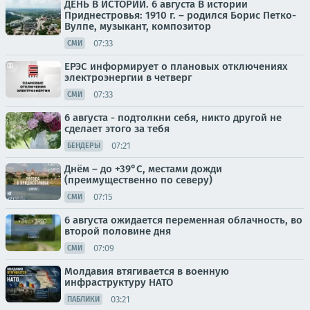
ДЕНЬ В ИСТОРИИ. 6 августа В истории
Приднестровья: 1910 г. – родился Борис Петко-
Вулпе, музыкант, композитор
07:33
СМИ
ЕРЭС информирует о плановых отключениях
электроэнергии в четверг
07:33
СМИ
6 августа - подтолкни себя, никто другой не
сделает этого за тебя
07:21
БЕНДЕРЫ
Днём – до +39°С, местами дожди
(преимущественно по северу)
07:15
СМИ
6 августа ожидается переменная облачность, во
второй половине дня
07:09
СМИ
Молдавия втягивается в военную
инфраструктуру НАТО
03:21
ПАБЛИКИ