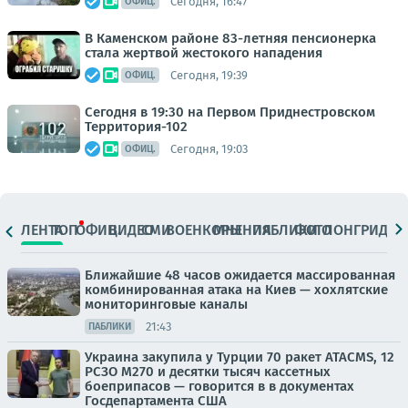
Сегодня, 16:47
ОФИЦ.
В Каменском районе 83-летняя пенсионерка
стала жертвой жестокого нападения
Сегодня, 19:39
ОФИЦ.
Сегодня в 19:30 на Первом Приднестровском
Территория-102
Сегодня, 19:03
ОФИЦ.
ЛЕНТА
ТОП
ОФИЦ.
ВИДЕО
СМИ
ВОЕНКОРЫ
МНЕНИЯ
ПАБЛИКИ
ФОТО
ЛОНГРИДЫ
Ближайшие 48 часов ожидается массированная
комбинированная атака на Киев — хохлятские
мониторинговые каналы
21:43
ПАБЛИКИ
Украина закупила у Турции 70 ракет ATACMS, 12
РСЗО M270 и десятки тысяч кассетных
боеприпасов — говорится в в документах
Госдепартамента США