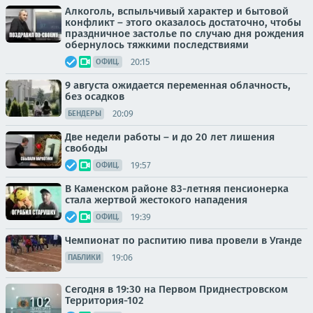
Алкоголь, вспыльчивый характер и бытовой
конфликт – этого оказалось достаточно, чтобы
праздничное застолье по случаю дня рождения
обернулось тяжкими последствиями
20:15
ОФИЦ.
9 августа ожидается переменная облачность,
без осадков
20:09
БЕНДЕРЫ
Две недели работы – и до 20 лет лишения
свободы
19:57
ОФИЦ.
В Каменском районе 83-летняя пенсионерка
стала жертвой жестокого нападения
19:39
ОФИЦ.
Чемпионат по распитию пива провели в Уганде
19:06
ПАБЛИКИ
Сегодня в 19:30 на Первом Приднестровском
Территория-102