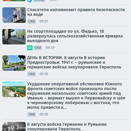
Спасатели напоминают правила безопасности
на воде
09:51
СМИ
На спортплощадке по ул. Федько, 18
развернулась сельскохозяйственная ярмарка
выходного дня
09:49
СМИ
ДЕНЬ В ИСТОРИИ. 8 августа В истории
Приднестровья: 1941 г. – румынские и
германские войска оккупировали Тирасполь
09:36
СМИ
Ухудшение оперативной обстановки Южного
фронта советских войск произошло после
окружения нескольких советских армий под
Уманью – вермахт вышел к Первомайску и шёл
к черноморскому побережью с востока, что
могло привести к...
09:36
СМИ
8 августа войска Германии и Румынии
оккупировали Тирасполь