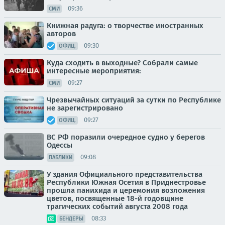
09:36
СМИ
Книжная радуга: о творчестве иностранных
авторов
09:30
ОФИЦ.
Куда сходить в выходные? Собрали самые
интересные мероприятия:
09:27
СМИ
Чрезвычайных ситуаций за сутки по Республике
не зарегистрировано
09:27
ОФИЦ.
ВС РФ поразили очередное судно у берегов
Одессы
09:08
ПАБЛИКИ
У здания Официального представительства
Республики Южная Осетия в Приднестровье
прошла панихида и церемония возложения
цветов, посвященные 18-й годовщине
трагических событий августа 2008 года
08:33
БЕНДЕРЫ