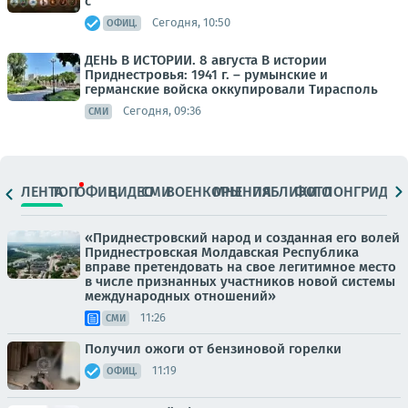
с
Сегодня, 10:50
ОФИЦ.
ДЕНЬ В ИСТОРИИ. 8 августа В истории
Приднестровья: 1941 г. – румынские и
германские войска оккупировали Тирасполь
Сегодня, 09:36
СМИ
ЛЕНТА
ТОП
ОФИЦ.
ВИДЕО
СМИ
ВОЕНКОРЫ
МНЕНИЯ
ПАБЛИКИ
ФОТО
ЛОНГРИДЫ
«Приднестровский народ и созданная его волей
Приднестровская Молдавская Республика
вправе претендовать на свое легитимное место
в числе признанных участников новой системы
международных отношений»
11:26
СМИ
Получил ожоги от бензиновой горелки
11:19
ОФИЦ.