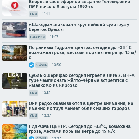
Впервые своё эфирное вещание Телевидение
ПМР начало 9 августа 1992-го
11:11
СМИ
«Шахеды» атаковали крупнейший сухогруз у
берегов Одессы
11:07
ПАБЛИКИ
По данным Гидрометцентра: сегодня до +33 °C,
возможна гроза, местами порывы ветра до 15 м/
с
10:50
ОФИЦ.
Дубль «Шерифа» сегодня играет в Лиге 2. В 4-м
туре чемпионата жёлто-чёрные встретятся с
«Маяком» из Кирсово
10:15
СМИ
Они редко оказываются в центре внимания, но
именно их труд меняет облик наших городов
10:07
СМИ
ГИДРОМЕТЦЕНТР: Сегодня до +33°С, возможна
гроза, местами порывы ветра до 15 м/с
10:07
ОФИЦ.