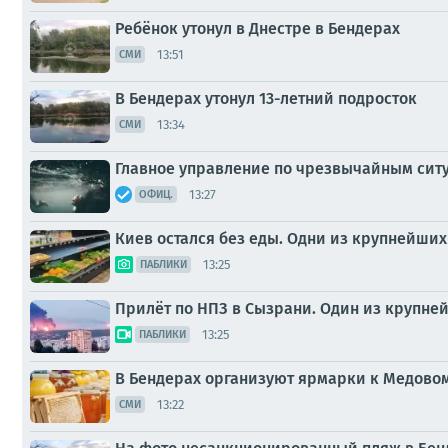
Ребёнок утонул в Днестре в Бендерах
13:51
СМИ
В Бендерах утонул 13-летний подросток
13:34
СМИ
Главное управление по чрезвычайным ситуа
13:27
ОФИЦ.
Киев остался без еды. Одни из крупнейши
13:25
ПАБЛИКИ
Прилёт по НПЗ в Сызрани. Один из крупне
13:25
ПАБЛИКИ
В Бендерах организуют ярмарки к Медово
13:22
СМИ