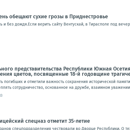
ень обещают сухие грозы в Приднестровье
ть и без дождя.Если верить сайту Вентускай, в Тирасполе под вече
ного представительства Республики Южная Осетия
ния цветов, посвященные 18-й годовщине трагичес
ть погибших и отметили важность сохранения исторической памяти
плять сотрудничество, основанное на дружбе, взаимном уважении 
33
ицейский спецназ отметит 35-летие
еранов спецподразделения чествовали во Дворце Республики. О т