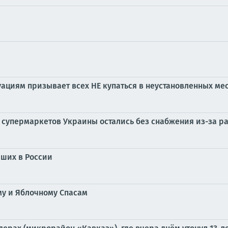
циям призывает всех НЕ купаться в неустановленных мест
х супермаркетов Украины остались без снабжения из-за 
йших в России
му и Яблочному Спасам