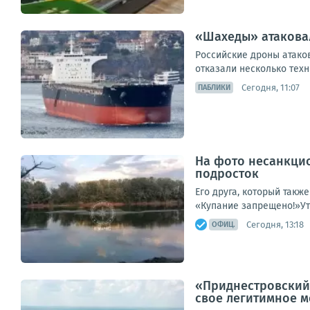
«Шахеды» атаковал
Российские дроны атаков
отказали несколько техн
Сегодня, 11:07
ПАБЛИКИ
На фото несанкцио
подросток
Его друга, который такж
«Купание запрещено!»Уто
Сегодня, 13:18
ОФИЦ.
«Приднестровский 
свое легитимное 