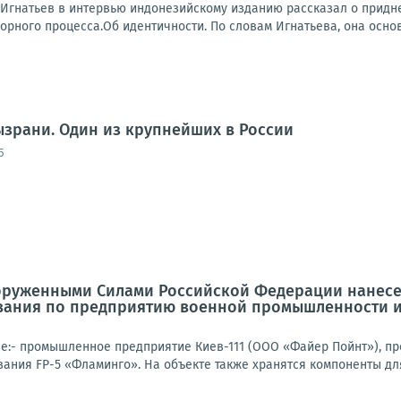
Игнатьев в интервью индонезийскому изданию рассказал о придне
орного процесса.Об идентичности. По словам Игнатьева, она осно
ызрани. Один из крупнейших в России
5
оруженными Силами Российской Федерации нанесе
вания по предприятию военной промышленности и
е:- промышленное предприятие Киев-111 (ООО «Файер Пойнт»), п
ания FP-5 «Фламинго». На объекте также хранятся компоненты для