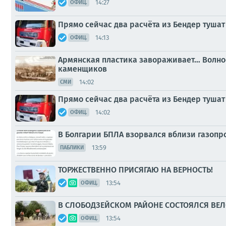
14:27
ОФИЦ.
Прямо сейчас два расчёта из Бендер тушат
14:13
ОФИЦ.
Армянская пластика завораживает… Волноо
каменщиков
14:02
СМИ
Прямо сейчас два расчёта из Бендер тушат
14:02
ОФИЦ.
В Болгарии БПЛА взорвался вблизи газопр
13:59
ПАБЛИКИ
ТОРЖЕСТВЕННО ПРИСЯГАЮ НА ВЕРНОСТЬ!
13:54
ОФИЦ.
В СЛОБОДЗЕЙСКОМ РАЙОНЕ СОСТОЯЛСЯ ВЕ
13:54
ОФИЦ.