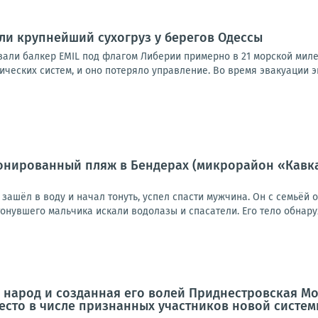
и крупнейший сухогруз у берегов Одессы
али балкер EMIL под флагом Либерии примерно в 21 морской миле 
ических систем, и оно потеряло управление. Во время эвакуации эк
нированный пляж в Бендерах (микрорайон «Кавказ»
е зашёл в воду и начал тонуть, успел спасти мужчина. Он с семьёй 
нувшего мальчика искали водолазы и спасатели. Его тело обнаруж
народ и созданная его волей Приднестровская Мо
место в числе признанных участников новой сист