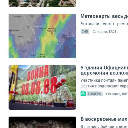
Метеокарты весь д
Это значит, может греме
Сегодня, 12:21
СМИ
У здания Официаль
церемония возложе
Участники почтили памя
Осетия продолжают укре
Сегодня, 08:
БЕНДЕРЫ
В воскресенье мил
В пятницу бойцов и вет