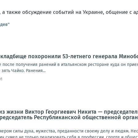
 а также обсуждение событий на Украине, общение с а
едев"
 кладбище похоронили 53-летнего генерала Миноб
е после получения ранений в итальянском ресторане куда он прие
зять Чайко. Ранения...
01
 из жизни Виктор Георгиевич Никита — председате
председатель Республиканской общественной орга
имером силы духа, мужества, преданности своему делу и людям. Н
ич сумел не только реализовать себя в профессии, спорте и общес