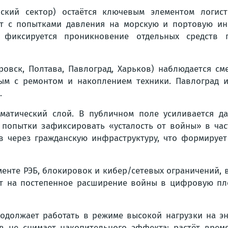
ский сектор) остаётся ключевым элементом логисти
 с попытками давления на морскую и портовую инф
фиксируется проникновение отдельных средств п
ровск, Полтава, Павлоград, Харьков) наблюдается 
ным с ремонтом и накоплением техники. Павлоград и
.
матический слой. В публичном поле усиливается д
попытки зафиксировать «усталость от войны» в час
ров через гражданскую инфраструктуру, что формиру
гменте РЭБ, блокировок и кибер/сетевых ограничений
ет на постепенное расширение войны в цифровую пл
родолжает работать в режиме высокой нагрузки на эн
в не снимает накопительного эффекта: растёт врем