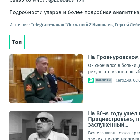
Подробности ударов и более подробная аналитика,
Источник:
Telegram-канал "Лохматый Z Николаев, Сергей Леб
Топ
На Троекуровском
Он скончался в больниц
результате взрыва погиб 
Сегодня, 08:
ПАБЛИКИ
На 80-м году ушёл
Приднестровья», 
заслуженный...
Вся его жизнь стала пр
зрения, Виктор Георгиев