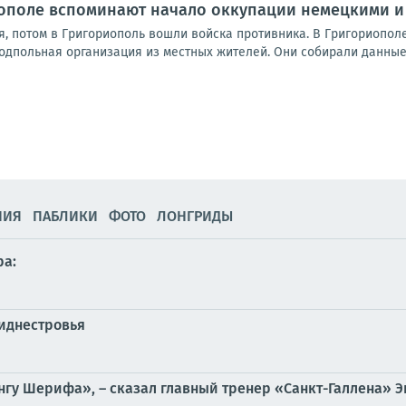
иополе вспоминают начало оккупации немецкими 
я, потом в Григориополь вошли войска противника. В Григориопол
одпольная организация из местных жителей. Они собирали данные 
НИЯ
ПАБЛИКИ
ФОТО
ЛОНГРИДЫ
ра:
риднестровья
нгу Шерифа», – сказал главный тренер «Санкт-Галлена»