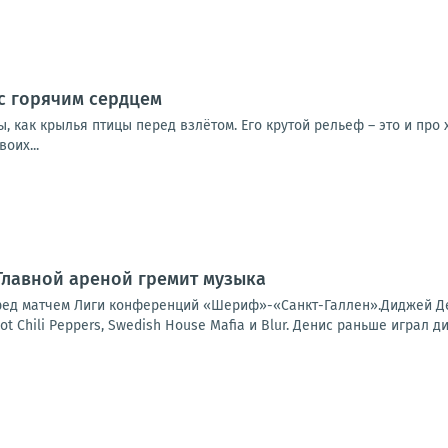
с горячим сердцем
, как крылья птицы перед взлётом. Его крутой рельеф – это и про
оих...
 Главной ареной гремит музыка
ред матчем Лиги конференций «Шериф»-«Санкт-Галлен».Диджей Ден
t Chili Peppers, Swedish House Mafia и Blur. Денис раньше играл ди