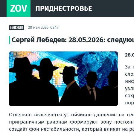
ZOV
ПРИДНЕСТРОВЬЕ
28 мая 2026, 08:17
МНЕНИЯ
Сергей Лебедев: 28.05.2026: следу
28.
За 
сл
инф
узл
сох
пор
Отдельно выделяется устойчивое давление на сев
приграничным районам формируют зону постоянн
создаёт фон нестабильности, который влияет на р