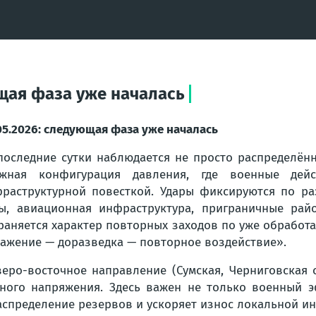
ющая фаза уже началась
05.2026: следующая фаза уже началась
последние сутки наблюдается не просто распределён
ожная конфигурация давления, где военные дей
раструктурной повесткой. Удары фиксируются по ра
ы, авиационная инфраструктура, приграничные рай
раняется характер повторных заходов по уже обработ
ажение — доразведка — повторное воздействие».
еро-восточное направление (Сумская, Черниговская о
ого напряжения. Здесь важен не только военный э
аспределение резервов и ускоряет износ локальной и