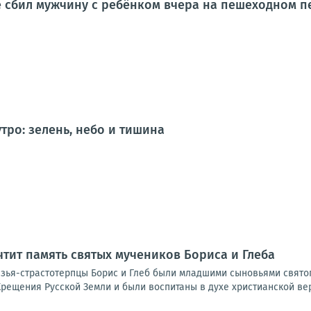
 сбил мужчину с ребёнком вчера на пешеходном п
тро: зелень, небо и тишина
чтит память святых мучеников Бориса и Глеба
зья-страстотерпцы Борис и Глеб были младшими сыновьями свято
рещения Русской Земли и были воспитаны в духе христианской вер