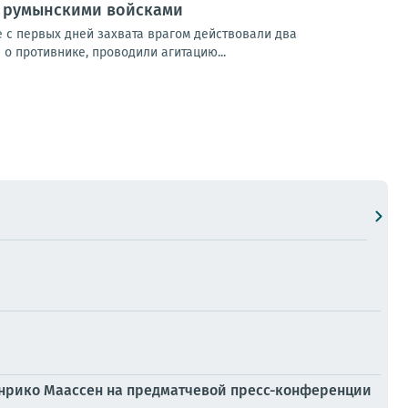
и румынскими войсками
е с первых дней захвата врагом действовали два
о противнике, проводили агитацию...
 Энрико Маассен на предматчевой пресс-конференции