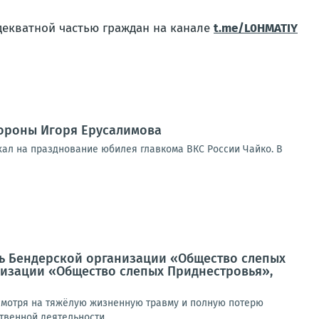
декватной частью граждан на канале
t.me/L0HMATIY
ороны Игоря Ерусалимова
хал на празднование юбилея главкома ВКС России Чайко. В
ль Бендерской организации «Общество слепых
низации «Общество слепых Приднестровья»,
есмотря на тяжёлую жизненную травму и полную потерю
твенной деятельности...