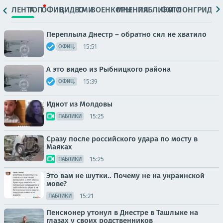
ЛЕНТА
ТОП
ОФИЦ.
ВИДЕО
СМИ
ВОЕНКОРЫ
МНЕНИЯ
ПАБЛИКИ
ФОТО
ЛОНГРИДЫ
Переплыла Днестр – обратно сил не хватило
15:51
ОФИЦ.
А это видео из Рыбницкого района
15:39
ОФИЦ.
Идиот из Молдовы
15:25
ПАБЛИКИ
Сразу после российского удара по мосту в
Маяках
15:25
ПАБЛИКИ
Это вам не шутки.. Почему не на украинской
мове?
15:21
ПАБЛИКИ
Пенсионер утонул в Днестре в Ташлыке на
глазах у своих родственников