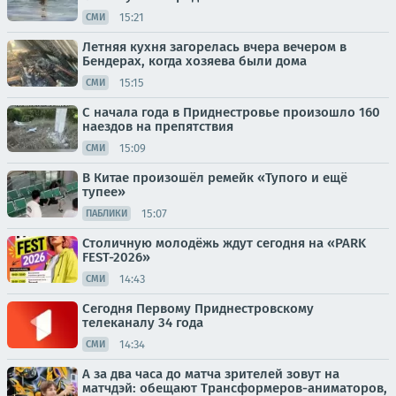
15:21
СМИ
Летняя кухня загорелась вчера вечером в
Бендерах, когда хозяева были дома
15:15
СМИ
С начала года в Приднестровье произошло 160
наездов на препятствия
15:09
СМИ
В Китае произошёл ремейк «Тупого и ещё
тупее»
15:07
ПАБЛИКИ
Столичную молодёжь ждут сегодня на «PARK
FEST-2026»
14:43
СМИ
Сегодня Первому Приднестровскому
телеканалу 34 года
14:34
СМИ
А за два часа до матча зрителей зовут на
матчдэй: обещают Трансформеров-аниматоров,