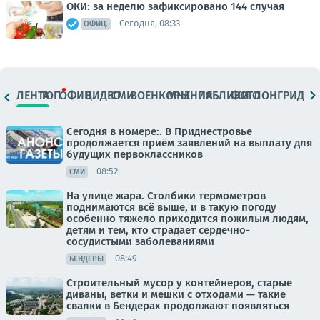
ОКИ: за неделю зафиксировано 144 случая
Сегодня, 08:33
ОФИЦ.
ЛЕНТА
ТОП
ОФИЦ.
ВИДЕО
СМИ
ВОЕНКОРЫ
МНЕНИЯ
ПАБЛИКИ
ФОТО
ЛОНГРИДЫ
Сегодня в номере:. В Приднестровье
продолжается приём заявлений на выплату для
будущих первоклассников
08:52
СМИ
На улице жара. Столбики термометров
поднимаются всё выше, и в такую погоду
особенно тяжело приходится пожилым людям,
детям и тем, кто страдает сердечно-
сосудистыми заболеваниями
08:49
БЕНДЕРЫ
Строительный мусор у контейнеров, старые
диваны, ветки и мешки с отходами — такие
свалки в Бендерах продолжают появляться