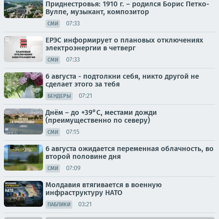
Приднестровья: 1910 г. – родился Борис Петко-
Вулпе, музыкант, композитор
07:33
СМИ
ЕРЭС информирует о плановых отключениях
электроэнергии в четверг
07:33
СМИ
6 августа - подтолкни себя, никто другой не
сделает этого за тебя
07:21
БЕНДЕРЫ
Днём – до +39°С, местами дожди
(преимущественно по северу)
07:15
СМИ
6 августа ожидается переменная облачность, во
второй половине дня
07:09
СМИ
Молдавия втягивается в военную
инфраструктуру НАТО
03:21
ПАБЛИКИ