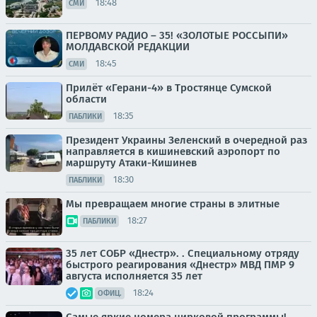
18:48
СМИ
ПЕРВОМУ РАДИО – 35! «ЗОЛОТЫЕ РОССЫПИ»
МОЛДАВСКОЙ РЕДАКЦИИ
18:45
СМИ
Прилёт «Герани-4» в Тростянце Сумской
области
18:35
ПАБЛИКИ
Президент Украины Зеленский в очередной раз
направляется в кишиневский аэропорт по
маршруту Атаки-Кишинев
18:30
ПАБЛИКИ
Мы превращаем многие страны в элитные
18:27
ПАБЛИКИ
35 лет СОБР «Днестр». . Специальному отряду
быстрого реагирования «Днестр» МВД ПМР 9
августа исполняется 35 лет
18:24
ОФИЦ.
Самые яркие номера цирковой программы!