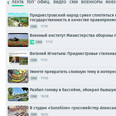
ЛЕНТА
ТОП
ОФИЦ.
ВИДЕО
СМИ
ВОЕНКОРЫ
МНЕ
Приднестровский народ сумел сплотиться 
государственность в качестве правопреем
17:19
СМИ
Военный институт Министерства обороны 
17:12
СМИ
Виталий Игнатьев: Приднестровье сталки
17:12
СМИ
Умеете превратить сложную тему в интерес
17:03
СМИ
Разбил голову в бассейне, обокрал бывшую
16:58
СМИ
В студии «Sunshine» гроссмейстер Алекса
16:54
СМИ