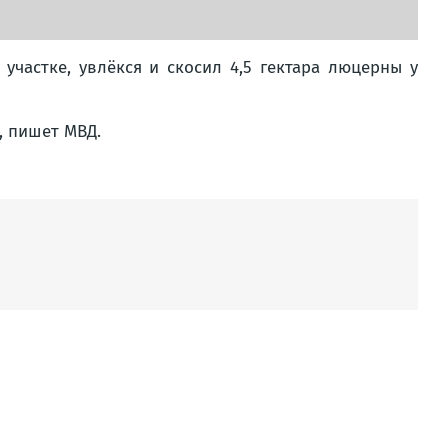
частке, увлёкся и скосил 4,5 гектара люцерны у
, пишет МВД.