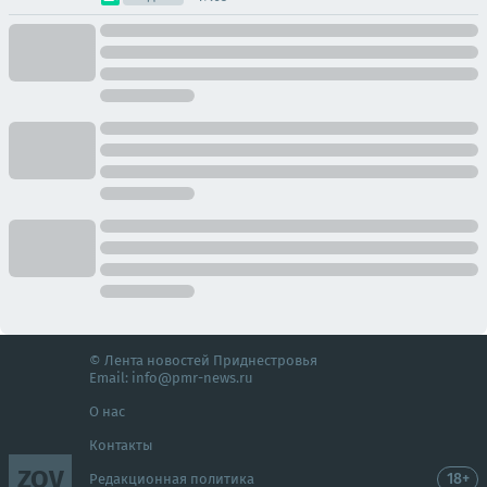
© Лента новостей Приднестровья
Email:
info@pmr-news.ru
О нас
Контакты
ZOV
18+
Редакционная политика