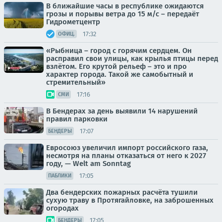
В ближайшие часы в республике ожидаются
грозы и порывы ветра до 15 м/с – передаёт
Гидрометцентр
17:32
ОФИЦ.
«Рыбница – город с горячим сердцем. Он
расправил свои улицы, как крылья птицы перед
взлётом. Его крутой рельеф – это и про
характер города. Такой же самобытный и
стремительный»
17:16
СМИ
В Бендерах за день выявили 14 нарушений
правил парковки
17:07
БЕНДЕРЫ
Евросоюз увеличил импорт российского газа,
несмотря на планы отказаться от него к 2027
году, — Welt am Sonntag
17:05
ПАБЛИКИ
Два бендерских пожарных расчёта тушили
сухую траву в Протягайловке, на заброшенных
огородах
17:05
БЕНДЕРЫ