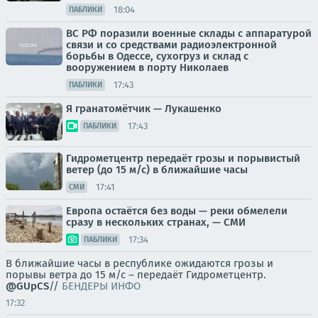
18:04
ПАБЛИКИ
ВС РФ поразили военные склады с аппаратурой
связи и со средствами радиоэлектронной
борьбы в Одессе, сухогруз и склад с
вооружением в порту Николаев
17:43
ПАБЛИКИ
Я гранатомётчик — Лукашенко
17:43
ПАБЛИКИ
Гидрометцентр передаёт грозы и порывистый
ветер (до 15 м/с) в ближайшие часы
17:41
СМИ
Европа остаётся без воды — реки обмелели
сразу в нескольких странах, — СМИ
17:34
ПАБЛИКИ
В ближайшие часы в республике ожидаются грозы и
порывы ветра до 15 м/с – передаёт Гидрометцентр.
@GUpCS
//
БЕНДЕРЫ ИНФО
17:32