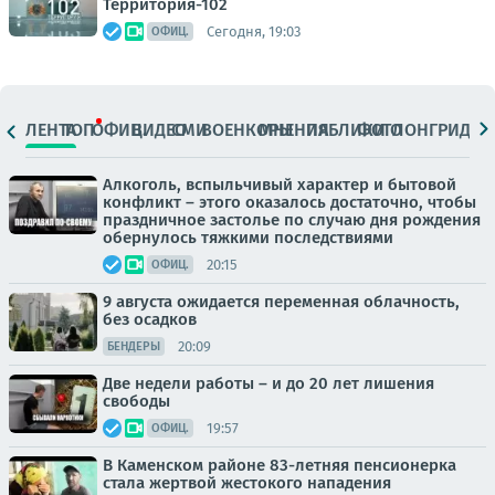
Территория-102
Сегодня, 19:03
ОФИЦ.
ЛЕНТА
ТОП
ОФИЦ.
ВИДЕО
СМИ
ВОЕНКОРЫ
МНЕНИЯ
ПАБЛИКИ
ФОТО
ЛОНГРИДЫ
Алкоголь, вспыльчивый характер и бытовой
конфликт – этого оказалось достаточно, чтобы
праздничное застолье по случаю дня рождения
обернулось тяжкими последствиями
20:15
ОФИЦ.
9 августа ожидается переменная облачность,
без осадков
20:09
БЕНДЕРЫ
Две недели работы – и до 20 лет лишения
свободы
19:57
ОФИЦ.
В Каменском районе 83-летняя пенсионерка
стала жертвой жестокого нападения