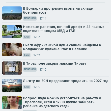
В Болгарии прогремел взрыв на складе
боеприпасов
17:14
ПАБЛИКИ
Ножевые ранения, ночной дрифт и 22 пьяных
водителя — сводка МВД и ГАИ
17:12
СМИ
Очаги африканской чумы свиней найдены в
молдавских Вулканештах и Паланке
17:12
СМИ
В Тирасполе закрыт магазин Тираэт
17:10
ПАБЛИКИ
Льготу по ЕСН предлагают продлить на 2027 год
17:10
СМИ
Вопрос: Куда можно устроиться на работу в
Тирасполе, если в 17:00 нужно забирать
ребенка из детского сада?