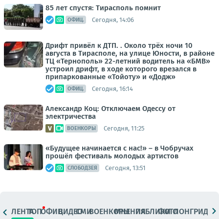
85 лет спустя: Тирасполь помнит
Сегодня, 14:06
ОФИЦ.
Дрифт привёл к ДТП. . Около трёх ночи 10
августа в Тирасполе, на улице Юности, в районе
ТЦ «Тернополь» 22-летний водитель на «БМВ»
устроил дрифт, в ходе которого врезался в
припаркованные «Тойоту» и «Додж»
Сегодня, 16:14
ОФИЦ.
Александр Коц: Отключаем Одессу от
электричества
Сегодня, 11:25
ВОЕНКОРЫ
«Будущее начинается с нас!» – в Чобручах
прошёл фестиваль молодых артистов
Сегодня, 13:51
СЛОБОДЗЕЯ
ЛЕНТА
ТОП
ОФИЦ.
ВИДЕО
СМИ
ВОЕНКОРЫ
МНЕНИЯ
ПАБЛИКИ
ФОТО
ЛОНГРИДЫ