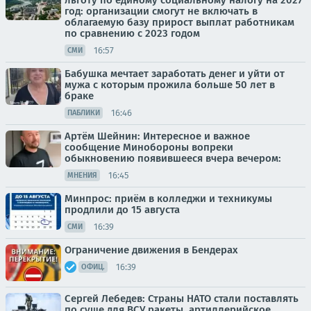
льготу по единому социальному налогу на 2027
год: организации смогут не включать в
облагаемую базу прирост выплат работникам
по сравнению с 2023 годом
16:57
СМИ
Бабушка мечтает заработать денег и уйти от
мужа с которым прожила больше 50 лет в
браке
16:46
ПАБЛИКИ
Артём Шейнин: Интересное и важное
сообщение Минобороны вопреки
обыкновению появившееся вчера вечером:
16:45
МНЕНИЯ
Минпрос: приём в колледжи и техникумы
продлили до 15 августа
16:39
СМИ
Ограничение движения в Бендерах
16:39
ОФИЦ.
Сергей Лебедев: Страны НАТО стали поставлять
по суше для ВСУ ракеты, артиллерийское