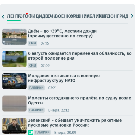
ЛЕНТА
ТОП
ОФИЦ.
ВИДЕО
СМИ
ВОЕНКОРЫ
МНЕНИЯ
ПАБЛИКИ
ФОТО
ЛОНГРИДЫ
Днём – до +39°С, местами дожди
(преимущественно по северу)
07:15
СМИ
6 августа ожидается переменная облачность, во
второй половине дня
07:09
СМИ
Молдавия втягивается в военную
инфраструктуру НАТО
03:21
ПАБЛИКИ
Моменты сегодняшнего прилёта по судну возле
Одессы
Вчера, 22:12
ПАБЛИКИ
Зеленский - обещает уничтожить ракетные
пусковые установки России:
Вчера, 20:09
ПАБЛИКИ