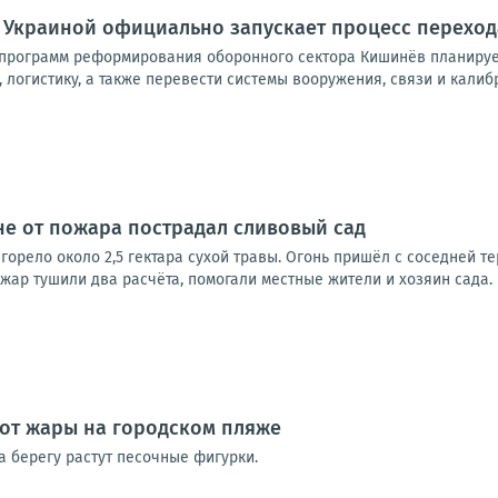
 Украиной официально запускает процесс переход
программ реформирования оборонного сектора Кишинёв планирует
логистику, а также перевести системы вооружения, связи и калибр
е от пожара пострадал сливовый сад
орело около 2,5 гектара сухой травы. Огонь пришёл с соседней те
ар тушили два расчёта, помогали местные жители и хозяин сада. 
от жары на городском пляже
а берегу растут песочные фигурки.