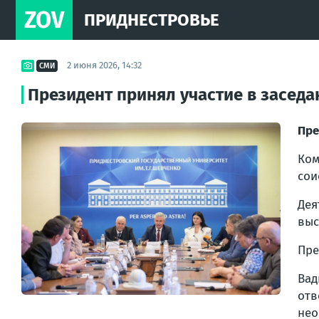
ZOV
ПРИДНЕСТРОВЬЕ
2 июня 2026, 14:32
СМИ
Президент принял участие в засед
Пре
Ком
сои
Дея
выс
Пре
Ва
отв
нео