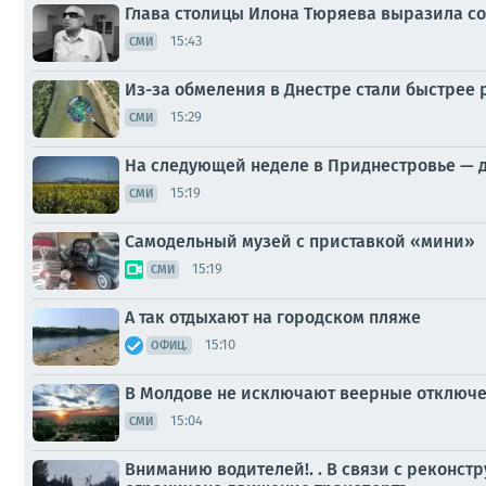
Глава столицы Илона Тюряева выразила со
15:43
СМИ
Из-за обмеления в Днестре стали быстрее
15:29
СМИ
На следующей неделе в Приднестровье — до
15:19
СМИ
Самодельный музей с приставкой «мини»
15:19
СМИ
А так отдыхают на городском пляже
15:10
ОФИЦ.
В Молдове не исключают веерные отключе
15:04
СМИ
Вниманию водителей!. . В связи с реконст