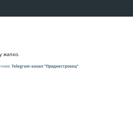
у жалко.
очник:
Telegram-канал "Приднестровец"