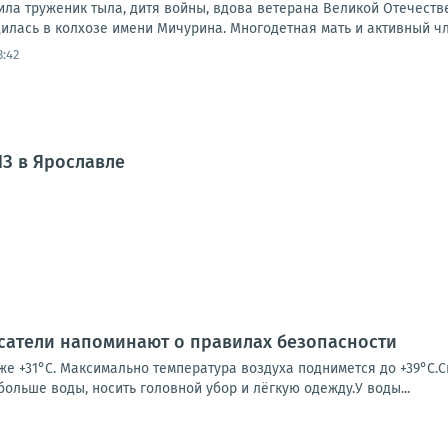
тила труженик тыла, дитя войны, вдова ветерана Великой Отечест
илась в колхозе имени Мичурина. Многодетная мать и активный чл
3:42
З в Ярославле
асатели напоминают о правилах безопасности
уже +31°С. Максимально температура воздуха поднимется до +39°С
 больше воды, носить головной убор и лёгкую одежду.У воды...