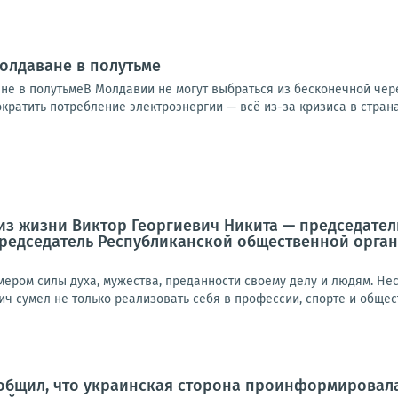
молдаване в полутьме
не в полутьмеВ Молдавии не могут выбраться из бесконечной чере
ратить потребление электроэнергии — всё из-за кризиса в странах
 из жизни Виктор Георгиевич Никита — председате
председатель Республиканской общественной орга
имером силы духа, мужества, преданности своему делу и людям. Н
ич сумел не только реализовать себя в профессии, спорте и общес
общил, что украинская сторона проинформировал