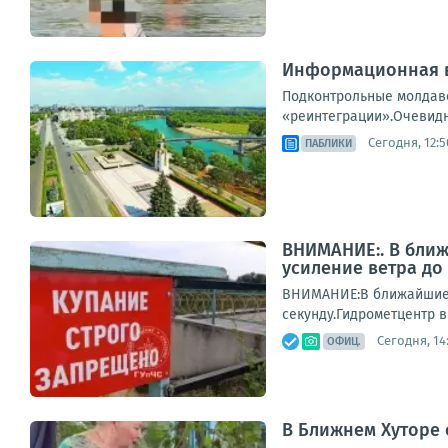
Информационная в
Подконтрольные молдавс
«реинтеграции».Очевидно
Сегодня, 12:5
ПАБЛИКИ
ВНИМАНИЕ:. В ближ
усиление ветра до 
ВНИМАНИЕ:В ближайшие н
секунду.Гидрометцентр 
Сегодня, 14
ОФИЦ.
В Ближнем Хуторе 