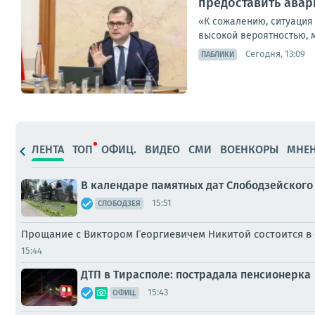
предоставить ава
«К сожалению, ситуация 
высокой вероятностью, м
Сегодня, 13:09
ПАБЛИКИ
ЛЕНТА
ТОП
ОФИЦ.
ВИДЕО
СМИ
ВОЕНКОРЫ
МНЕ
В календаре памятных дат Слободзейского
15:51
СЛОБОДЗЕЯ
Прощание с Виктором Георгиевичем Никитой состоится в с
15:44
ДТП в Тирасполе: пострадала пенсионерка
15:43
ОФИЦ.