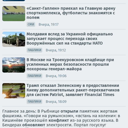
«Санкт-Галлен» приехал на Главную арену
спорткомплекса, футболисты знакомятся с
полем
Вчера, 19:17
СМИ
Молдавия вслед за Украиной официально
запускает процесс перехода своих
Вооружённых сил на стандарты НАТО
Вчера, 19:12
ПАБЛИКИ
В Москве на Троекуровском кладбище при
усиленных мерах безопасности прошли
похороны генерал-майора
Вчера, 19:06
ПАБЛИКИ
Трамп отказал Зеленскому в предоставлении
Киеву дополнительных ракет-перехватчиков
для систем Patriot, заявляет Financial Times
Вчера, 18:09
ПАБЛИКИ
Главное за день: В Рыбнице
открыли
памятник жертвам
фашизма. «Говори на румынском», «встань на колени»: в
Кишинёве произошёл
конфликт
из-за русского языка. В
Бендерах
обновляют
электросети. Портал госуслуг