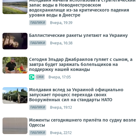
Молдавия начала использовать стратегический
запас воды в Новоднестровском
водохранилище из-за критического падения
уровня воды в Днестре
Вчера, 19:39
ПАБЛИКИ
Баллистические ракеты улетают на Украину
Вчера, 16:38
ПАБЛИКИ
Сегодня Эльдар Джабраилов гуляет с сыном, а
завтра будет заряжать болельщиков на
поддержку нашей команды
Вчера, 17:05
СМИ
Молдавия вслед за Украиной официально
запускает процесс перехода своих
Вооружённых сил на стандарты НАТО
Вчера, 19:12
ПАБЛИКИ
Моменты сегодняшнего прилёта по судну возле
Одессы
Вчера, 22:12
ПАБЛИКИ