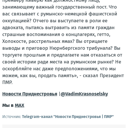
премьеру Киверю как должностному лицу,
занимающему важный государственный пост. Что
вас связывает с румынско-немецкой фашистской
оккупацией? Отчего вы выступаете в роли ее
адвоката, пытаясь вытравить из памяти граждан
страшные воспоминания о концлагерях, гетто,
Холокосте, расстрельных ямах? Вы отрицаете
выводы и приговор Нюрнбергского трибунала? Вы
торгуете прошлым и предлагаете нам отказаться от
своей истории ради места на румынском рынке? Не
оскорбляйте нас даже предположениями, что мы
можем, как вы, продать память», - сказал Президент
ПМР.
Новости Приднестровья
|
@VadimKrasnoselsky
Мы в
MAX
Источник:
Telegram-канал "Новости Приднестровья | ПМР"