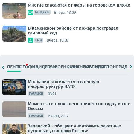
Многие спасаются от жары на городском пляже
Вчера, 18:09
БЕНДЕРЫ
В Каменском районе от пожара пострадал
сливовый сад
Вчера, 16:38
СМИ
ЛЕНТА
ТОП
ОФИЦ.
ВИДЕО
СМИ
ВОЕНКОРЫ
МНЕНИЯ
ПАБЛИКИ
ФОТО
ЛОНГРИДЫ
Молдавия втягивается в военную
инфраструктуру НАТО
03:21
ПАБЛИКИ
Моменты сегодняшнего прилёта по судну возле
Одессы
Вчера, 22:12
ПАБЛИКИ
Зеленский - обещает уничтожить ракетные
пусковые установки России: