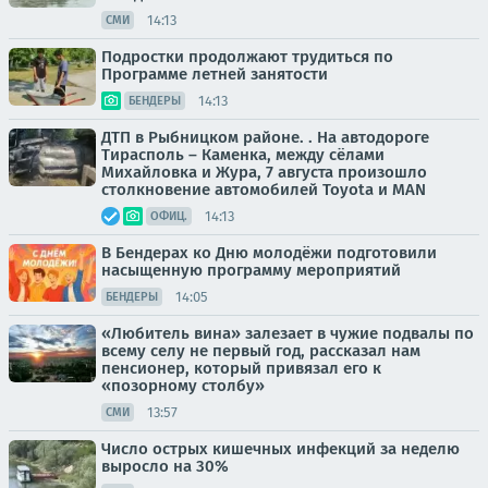
14:13
СМИ
Подростки продолжают трудиться по
Программе летней занятости
14:13
БЕНДЕРЫ
ДТП в Рыбницком районе. . На автодороге
Тирасполь – Каменка, между сёлами
Михайловка и Жура, 7 августа произошло
столкновение автомобилей Toyota и MAN
14:13
ОФИЦ.
В Бендерах ко Дню молодёжи подготовили
насыщенную программу мероприятий
14:05
БЕНДЕРЫ
«Любитель вина» залезает в чужие подвалы по
всему селу не первый год, рассказал нам
пенсионер, который привязал его к
«позорному столбу»
13:57
СМИ
Число острых кишечных инфекций за неделю
выросло на 30%