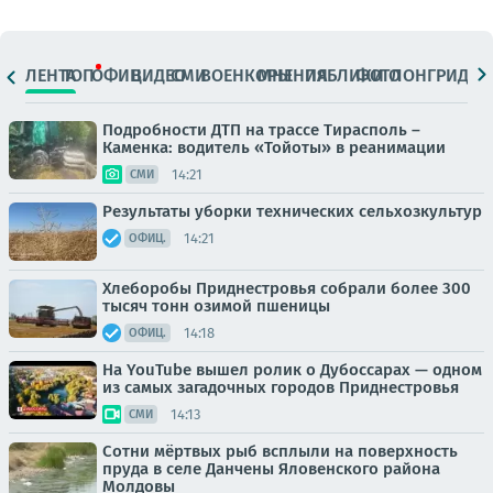
ЛЕНТА
ТОП
ОФИЦ.
ВИДЕО
СМИ
ВОЕНКОРЫ
МНЕНИЯ
ПАБЛИКИ
ФОТО
ЛОНГРИДЫ
Подробности ДТП на трассе Тирасполь –
Каменка: водитель «Тойоты» в реанимации
14:21
СМИ
Результаты уборки технических сельхозкультур
14:21
ОФИЦ.
Хлеборобы Приднестровья собрали более 300
тысяч тонн озимой пшеницы
14:18
ОФИЦ.
На YouTube вышел ролик о Дубоссарах — одном
из самых загадочных городов Приднестровья
14:13
СМИ
Сотни мёртвых рыб всплыли на поверхность
пруда в селе Данчены Яловенского района
Молдовы