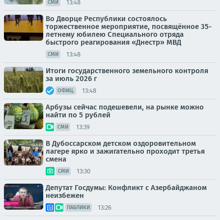
13:48
СМИ
Во Дворце Республики состоялось
торжественное мероприятие, посвящённое 35-
летнему юбилею Специального отряда
быстрого реагирования «Днестр» МВД
13:48
СМИ
Итоги государственного земельного контроля
за июль 2026 г
13:48
ОФИЦ.
Арбузы сейчас подешевели, на рынке можно
найти по 5 рублей
13:39
СМИ
В Дубоссарском детском оздоровительном
лагере ярко и зажигательно проходит третья
смена
13:30
СМИ
Депутат Госдумы: Конфликт с Азербайджаном
неизбежен
13:26
ПАБЛИКИ