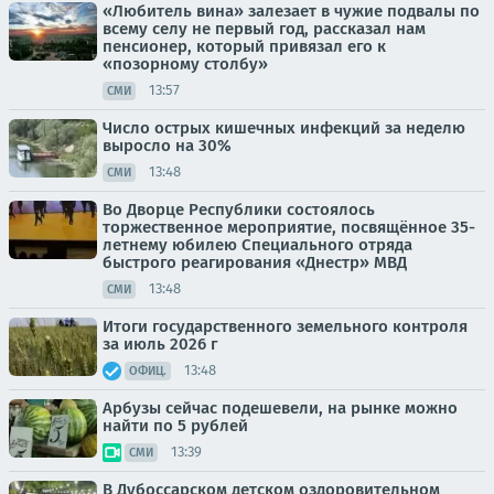
«Любитель вина» залезает в чужие подвалы по
всему селу не первый год, рассказал нам
пенсионер, который привязал его к
«позорному столбу»
13:57
СМИ
Число острых кишечных инфекций за неделю
выросло на 30%
13:48
СМИ
Во Дворце Республики состоялось
торжественное мероприятие, посвящённое 35-
летнему юбилею Специального отряда
быстрого реагирования «Днестр» МВД
13:48
СМИ
Итоги государственного земельного контроля
за июль 2026 г
13:48
ОФИЦ.
Арбузы сейчас подешевели, на рынке можно
найти по 5 рублей
13:39
СМИ
В Дубоссарском детском оздоровительном