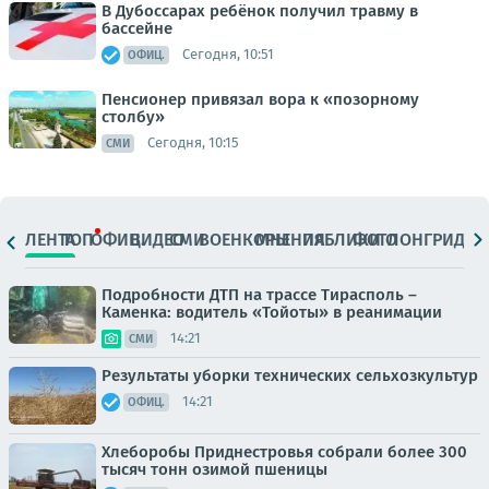
В Дубоссарах ребёнок получил травму в
бассейне
Сегодня, 10:51
ОФИЦ.
Пенсионер привязал вора к «позорному
столбу»
Сегодня, 10:15
СМИ
ЛЕНТА
ТОП
ОФИЦ.
ВИДЕО
СМИ
ВОЕНКОРЫ
МНЕНИЯ
ПАБЛИКИ
ФОТО
ЛОНГРИДЫ
Подробности ДТП на трассе Тирасполь –
Каменка: водитель «Тойоты» в реанимации
14:21
СМИ
Результаты уборки технических сельхозкультур
14:21
ОФИЦ.
Хлеборобы Приднестровья собрали более 300
тысяч тонн озимой пшеницы