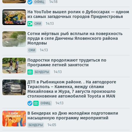
14:18
ОФИЦ.
На YouTube вышел ролик о Дубоссарах — одном
из самых загадочных городов Приднестровья
14:13
СМИ
Сотни мёртвых рыб всплыли на поверхность
пруда в селе Данчены Яловенского района
Молдовы
14:13
СМИ
Подростки продолжают трудиться по
Программе летней занятости
14:13
БЕНДЕРЫ
ДТП в Рыбницком районе. . На автодороге
Тирасполь – Каменка, между сёлами
Михайловка и Жура, 7 августа произошло
столкновение автомобилей Toyota и MAN
14:13
ОФИЦ.
В Бендерах ко Дню молодёжи подготовили
насыщенную программу мероприятий
14:05
БЕНДЕРЫ