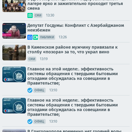
лагере ярко и зажигательно проходит третья
смена
13:30
СМИ
Депутат Госдумы: Конфликт с Азербайджаном
неизбежен
13:26
ПАБЛИКИ
В Каменском районе мужчину привязали к
столбу «позора» за то, что украл вино
13:19
СМИ
Главное на этой неделе:. эффективность
системы обращения с твердыми бытовыми
отходами обсуждалась на совещании в
Правительстве;
13:10
ОФИЦ.
Главное на этой неделе:. эффективность
системы обращения с твердыми бытовыми
отходами обсуждалась на совещании в
Правительстве;
13:10
ОФИЦ.
В Григориополе временно нет горячей воды