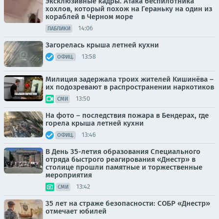
Эксклюзивные кадры. Атака беспилотника
хохлов, который похож на Гераньку на один из
кораблей в Черном море
14:06
ПАБЛИКИ
Загорелась крыша летней кухни
13:58
ОФИЦ.
Милиция задержала троих жителей Кишинёва –
их подозревают в распространении наркотиков
13:50
СМИ
На фото – последствия пожара в Бендерах, где
горела крыша летней кухни
13:46
ОФИЦ.
В День 35-летия образования Специального
отряда быстрого реагирования «Днестр» в
столице прошли памятные и торжественные
мероприятия
13:42
СМИ
35 лет на страже безопасности: СОБР «Днестр»
отмечает юбилей