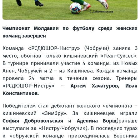
Чемпионат Молдавии по футболу среди женских
команд завершен
Команда «РСДЮШОР-Нистру»
(Чобручи)
заняла 3
место, обогнав только кишиневский «Реал-Суксес».
В турнире принимали участие 4 команды: из Новых
Анен, Чобручей и 2 – из Кишинева. Каждая команда
провела 24 матча в течение сезона. Тренеры
«РСДЮШОР-Нистру» –
Артем Хачатуров, Иван
Константинов.
Победителем стал дебютант женского чемпионата –
кишиневский «Зимбру». За кишиневцев играли
София Добровольская
и
Аделина Борщ
(раньше
выступали за «Нистру-Чобручи»).
В последних турах
к чобручской команде присоединилась Вероника