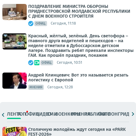
ПОЗДРАВЛЕНИЕ МИНИСТРА ОБОРОНЫ
ПРИДНЕСТРОВСКОЙ МОЛДАВСКОЙ РЕСПУБЛИКИ
С ДНЕМ ВОЕННОГО СТРОИТЕЛЯ
Сегодня, 11:18
ОФИЦ.
Красный, жёлтый, зелёный. День светофора –
главного друга водителей и пешеходов – на
неделе отметили в Дубоссарском детском
лагере. Поздравить ребят приехали инспекторы
ГАИ. Как прошёл праздник, покажем
Сегодня, 10:51
ОФИЦ.
Андрей Клинцевич: Вот это называется резать
логистику с Европой
Сегодня, 12:28
МНЕНИЯ
ЛЕНТА
ТОП
ОФИЦ.
ВИДЕО
СМИ
ВОЕНКОРЫ
МНЕНИЯ
ПАБЛИКИ
ФОТО
ЛОНГРИДЫ
Столичную молодёжь ждут сегодня на «PARK
FEST-2026»