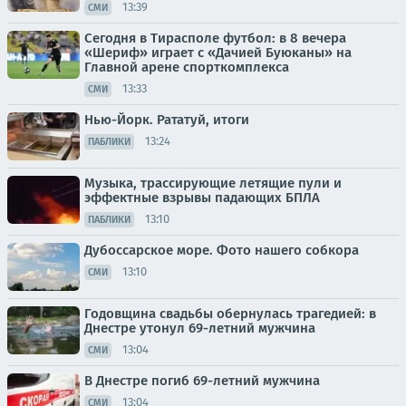
13:39
СМИ
Сегодня в Тирасполе футбол: в 8 вечера
«Шериф» играет с «Дачией Буюканы» на
Главной арене спорткомплекса
13:33
СМИ
Нью-Йорк. Рататуй, итоги
13:24
ПАБЛИКИ
Музыка, трассирующие летящие пули и
эффектные взрывы падающих БПЛА
13:10
ПАБЛИКИ
Дубоссарское море. Фото нашего собкора
13:10
СМИ
Годовщина свадьбы обернулась трагедией: в
Днестре утонул 69-летний мужчина
13:04
СМИ
В Днестре погиб 69-летний мужчина
13:04
СМИ