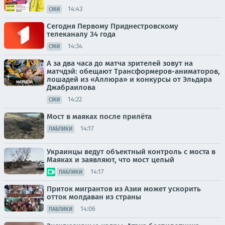
14:43
СМИ
Сегодня Первому Приднестровскому
телеканалу 34 года
14:34
СМИ
А за два часа до матча зрителей зовут на
матчдэй: обещают Трансформеров-аниматоров,
лошадей из «Аллюра» и конкурсы от Эльдара
Джабраилова
14:22
СМИ
Мост в маяках после прилёта
14:17
ПАБЛИКИ
Украинцы ведут объектный контроль с моста в
Маяках и заявляют, что мост целый
14:17
ПАБЛИКИ
Приток мигрантов из Азии может ускорить
отток молдаван из страны
14:06
ПАБЛИКИ