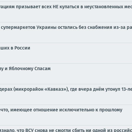
циям призывает всех НЕ купаться в неустановленных мест
х супермаркетов Украины остались без снабжения из-за 
йших в России
му и Яблочному Спасам
ерах (микрорайон «Кавказ»), где вчера днём утонул 13-л
ечто, имеющее отношение исключительно к прошлому
ало, что ВСУ снова не смогли сбить ни одной из российс