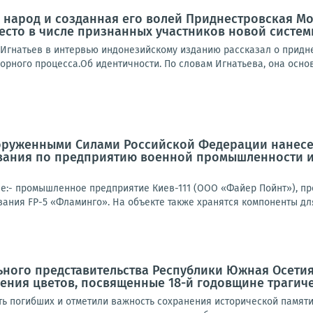
народ и созданная его волей Приднестровская Мо
место в числе признанных участников новой сист
Игнатьев в интервью индонезийскому изданию рассказал о придне
орного процесса.Об идентичности. По словам Игнатьева, она осно
оруженными Силами Российской Федерации нанесе
вания по предприятию военной промышленности и
е:- промышленное предприятие Киев-111 (ООО «Файер Пойнт»), п
ания FP-5 «Фламинго». На объекте также хранятся компоненты для
ного представительства Республики Южная Осетия
ния цветов, посвященные 18-й годовщине трагичес
ть погибших и отметили важность сохранения исторической памяти