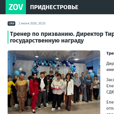
ZOV
ПРИДНЕСТРОВЬЕ
2 июня 2026, 20:25
СМИ
Тренер по призванию. Директор Т
государственную награду
Тре
Дир
име
Зас
Еле
СДЮ
Еле
отл