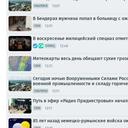
13:07
ПАБЛИКИ
В Бендерах мужчина попал в больницу с о
12:51
СМИ
В воскресенье милицейский спецназ отмет
12:48
ОФИЦ.
Метеокарты весь день обещают сухие гроз
12:21
СМИ
Сегодня ночью Вооруженными Силами Росс
военной промышленности и складу горюче
12:11
ПАБЛИКИ
Путь в эфир «Радио Приднестровья» начался
12:11
СМИ
85 лет назад немецко-румынские войска о