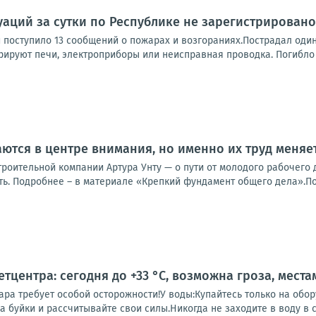
аций за сутки по Республике не зарегистрировано
 поступило 13 сообщений о пожарах и возгораниях.Пострадал один
рируют печи, электроприборы или неисправная проводка. Погибло 5
ются в центре внимания, но именно их труд меняе
роительной компании Артура Унту — о пути от молодого рабочего 
ть. Подробнее – в материале «Крепкий фундамент общего дела».Под
тцентра: сегодня до +33 °C, возможна гроза, места
ара требует особой осторожности!У воды:Купайтесь только на обо
а буйки и рассчитывайте свои силы.Никогда не заходите в воду в с