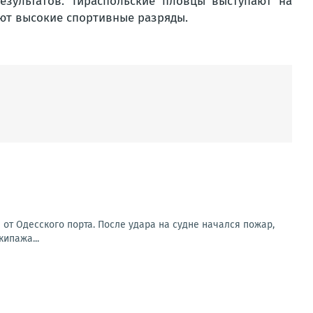
езультатов. Тираспольские пловцы выступают на
ют высокие спортивные разряды.
от Одесского порта. После удара на судне начался пожар,
ипажа...