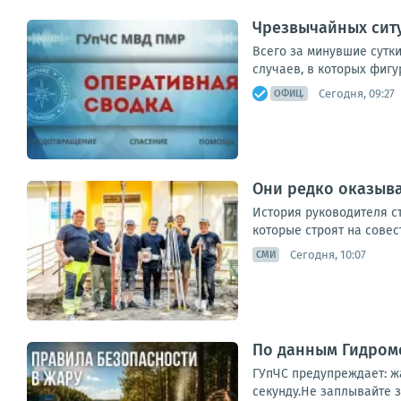
Чрезвычайных ситу
Всего за минувшие сутки
случаев, в которых фигу
Сегодня, 09:27
ОФИЦ.
Они редко оказыва
История руководителя ст
которые строят на совес
Сегодня, 10:07
СМИ
По данным Гидроме
ГУпЧС предупреждает: ж
секунду.Не заплывайте з