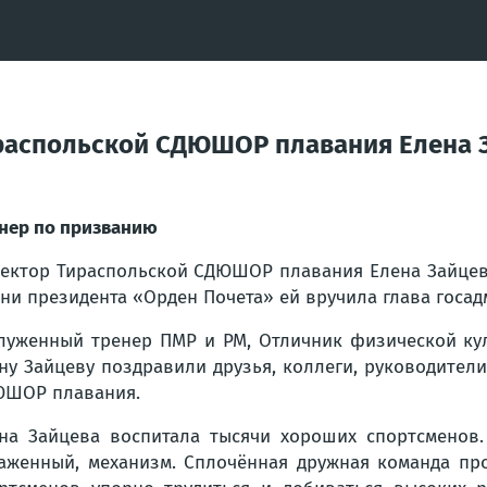
ираспольской СДЮШОР плавания Елена 
нер по призванию
ектор Тираспольской СДЮШОР плавания Елена Зайцево
ни президента «Орден Почета» ей вручила глава госа
луженный тренер ПМР и РМ, Отличник физической кул
ну Зайцеву поздравили друзья, коллеги, руководител
ШОР плавания.
на Зайцева воспитала тысячи хороших спортсменов
аженный, механизм. Сплочённая дружная команда пр