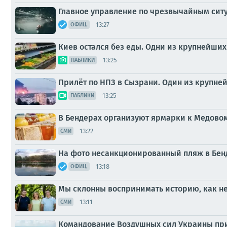
Главное управление по чрезвычайным ситуа
13:27
ОФИЦ.
Киев остался без еды. Одни из крупнейши
13:25
ПАБЛИКИ
Прилёт по НПЗ в Сызрани. Один из крупне
13:25
ПАБЛИКИ
В Бендерах организуют ярмарки к Медово
13:22
СМИ
На фото несанкционированный пляж в Бенд
13:18
ОФИЦ.
Мы склонны воспринимать историю, как н
13:11
СМИ
Командование Воздушных сил Украины призн