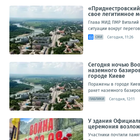
«Приднестровский 
свое легитимное 
Глава МИД ПМР Виталий 
ситуации вокруг перегов
Сегодня, 11:26
СМИ
Сегодня ночью Во
наземного базиро
городе Киеве
Поражены в городе Киев
ракет наземного базиров
Сегодня, 12:11
ПАБЛИКИ
У здания Официаль
церемония возложе
Участники почтили памя