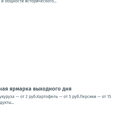
и общности исторического...
нная ярмарка выходного дня
уруза — от 2 руб.Картофель — от 5 руб.Персики — от 15
укты...