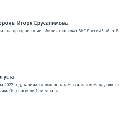
ороны Игоря Ерусалимова
хал на празднование юбилея главкома ВКС России Чайко. В
вгуста
на 2022 год, занимал должность заместителя командующего
о.Оба погибли 1 августа в...