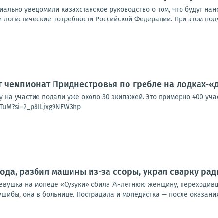
ально уведомили казахстанское руководство о том, что будут нано
 логистические потребности Российской Федерации. При этом подч
 чемпионат Приднестровья по гребле на лодках-«
ку на участие подали уже около 30 экипажей. Это примерно 400 уча
yTuM?si=2_p8ILjxg9NFW3hp
ода, разбил машины из-за ссоры, украл сварку рад
девушка на мопеде «Сузуки» сбила 74-летнюю женщину, переходивш
ушибы, она в больнице. Пострадала и мопедистка — после оказания