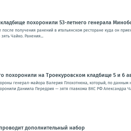
 кладбище похоронили 53-летнего генерала Миноб
е после получения ранений в итальянском ресторане куда он прие
зять Чайко. Ранения...
ого похоронили на Троекуровском кладбище 5 и 6 а
охороны генерал-майора Валерия Плохотнюка, который, по данным 
оронили Даниила Передрия — зятя главкома ВКС РФ Александра Чайк
 проводит дополнительный набор