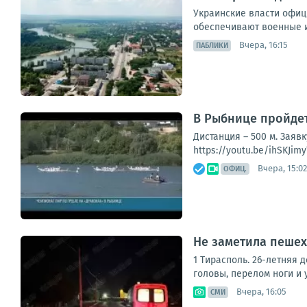
Украинские власти офици
обеспечивают военные и
Вчера, 16:15
ПАБЛИКИ
В Рыбнице пройдет
Дистанция – 500 м. Заяв
https://youtu.be/ihSKJim
Вчера, 15:02
ОФИЦ.
Не заметила пешех
1 Тирасполь. 26-летняя 
головы, перелом ноги и 
Вчера, 16:05
СМИ