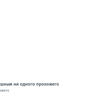
душным ни одного прохожего
хожего