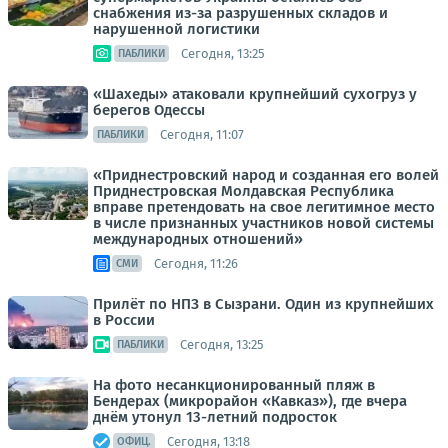
снабжения из-за разрушенных складов и
нарушенной логистики
Сегодня, 13:25
ПАБЛИКИ
«Шахеды» атаковали крупнейший сухогруз у
берегов Одессы
Сегодня, 11:07
ПАБЛИКИ
«Приднестровский народ и созданная его волей
Приднестровская Молдавская Республика
вправе претендовать на свое легитимное место
в числе признанных участников новой системы
международных отношений»
Сегодня, 11:26
СМИ
Прилёт по НПЗ в Сызрани. Один из крупнейших
в России
Сегодня, 13:25
ПАБЛИКИ
На фото несанкционированный пляж в
Бендерах (микрорайон «Кавказ»), где вчера
днём утонул 13-летний подросток
Сегодня, 13:18
ОФИЦ.