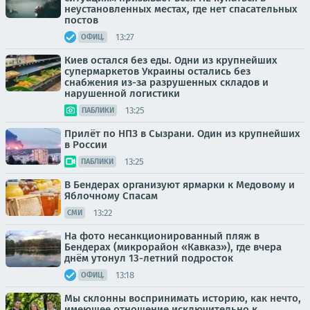
неустановленных местах, где нет спасательных
постов
13:27
ОФИЦ.
Киев остался без еды. Одни из крупнейших
супермаркетов Украины остались без
снабжения из-за разрушенных складов и
нарушенной логистики
13:25
ПАБЛИКИ
Прилёт по НПЗ в Сызрани. Один из крупнейших
в России
13:25
ПАБЛИКИ
В Бендерах организуют ярмарки к Медовому и
Яблочному Спасам
13:22
СМИ
На фото несанкционированный пляж в
Бендерах (микрорайон «Кавказ»), где вчера
днём утонул 13-летний подросток
13:18
ОФИЦ.
Мы склонны воспринимать историю, как нечто,
имеющее отношение исключительно к