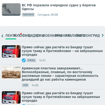
ВС РФ поразили очередное судно у берегов
Одессы
Сегодня, 09:08
ПАБЛИКИ
ЛЕНТА
ТОП
ОФИЦ.
ВИДЕО
СМИ
ВОЕНКОРЫ
МНЕНИЯ
ПАБЛИКИ
ФОТО
ЛОНГРИДЫ
Прямо сейчас два расчёта из Бендер тушат
сухую траву в Протягайловке – на заброшенных
огородах
14:13
ОФИЦ.
Армянская пластика завораживает…
Волнообразные, плавные, по-восточному
распевные линии – характерная особенность
дошедшей до нас работы каменщиков
14:02
СМИ
Прямо сейчас два расчёта из Бендер тушат
сухую траву в Протягайловке на заброшенных
огородах