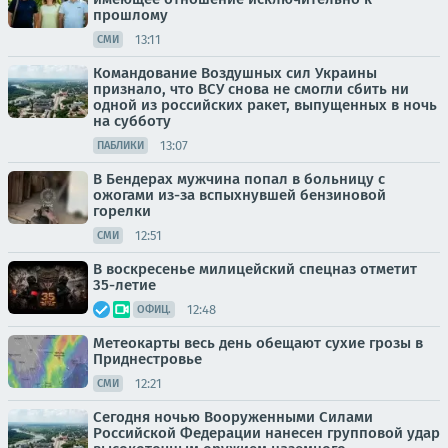
прошлому
13:11
СМИ
Командование Воздушных сил Украины
признало, что ВСУ снова не смогли сбить ни
одной из российских ракет, выпущенных в ночь
на субботу
13:07
ПАБЛИКИ
В Бендерах мужчина попал в больницу с
ожогами из-за вспыхнувшей бензиновой
горелки
12:51
СМИ
В воскресенье милицейский спецназ отметит
35-летие
12:48
ОФИЦ.
Метеокарты весь день обещают сухие грозы в
Приднестровье
12:21
СМИ
Сегодня ночью Вооруженными Силами
Российской Федерации нанесен групповой удар