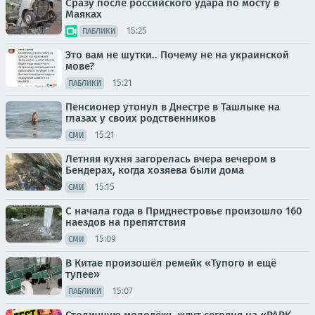
Сразу после российского удара по мосту в
Маяках
15:25
ПАБЛИКИ
Это вам не шутки.. Почему не на украинской
мове?
15:21
ПАБЛИКИ
Пенсионер утонул в Днестре в Ташлыке на
глазах у своих родственников
15:21
СМИ
Летняя кухня загорелась вчера вечером в
Бендерах, когда хозяева были дома
15:15
СМИ
С начала года в Приднестровье произошло 160
наездов на препятствия
15:09
СМИ
В Китае произошёл ремейк «Тупого и ещё
тупее»
15:07
ПАБЛИКИ
Столичную молодёжь ждут сегодня на «PARK