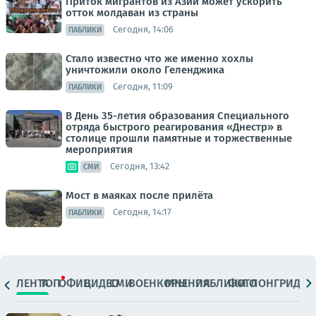
Приток мигрантов из Азии может ускорить
отток молдаван из страны
Сегодня, 14:06
ПАБЛИКИ
Стало известно что же именно хохлы
уничтожили около Геленджика
Сегодня, 11:09
ПАБЛИКИ
В День 35-летия образования Специального
отряда быстрого реагирования «Днестр» в
столице прошли памятные и торжественные
мероприятия
Сегодня, 13:42
СМИ
Мост в маяках после прилёта
Сегодня, 14:17
ПАБЛИКИ
ЛЕНТА
ТОП
ОФИЦ.
ВИДЕО
СМИ
ВОЕНКОРЫ
МНЕНИЯ
ПАБЛИКИ
ФОТО
ЛОНГРИДЫ