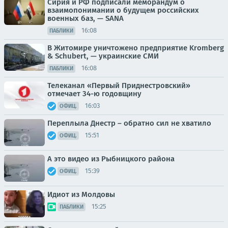
Сирия и РФ подписали меморандум о
взаимопонимании о будущем российских
военных баз, — SANA
16:08
ПАБЛИКИ
В Житомире уничтожено предприятие Kromberg
& Schubert, — украинские СМИ
16:08
ПАБЛИКИ
Телеканал «Первый Приднестровский»
отмечает 34-ю годовщину
16:03
ОФИЦ.
Переплыла Днестр – обратно сил не хватило
15:51
ОФИЦ.
А это видео из Рыбницкого района
15:39
ОФИЦ.
Идиот из Молдовы
15:25
ПАБЛИКИ