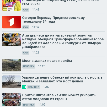
FEST-2026»
14:43
СМИ
Сегодня Первому Приднестровскому
телеканалу 34 года
14:34
СМИ
А за два часа до матча зрителей зовут на
матчдэй: обещают Трансформеров-аниматоров,
лошадей из «Аллюра» и конкурсы от Эльдара
Джабраилова
14:22
СМИ
Мост в маяках после прилёта
14:17
ПАБЛИКИ
Украинцы ведут объектный контроль с моста в
Маяках и заявляют, что мост целый
14:17
ПАБЛИКИ
Приток мигрантов из Азии может ускорить
отток молдаван из страны
14:06
ПАБЛИКИ