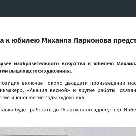
ва к юбилею Михаила Ларионова предс
узее изобразительного искусства к юбилею Михаил
тин выдающегося художника.
позиция включает около двадцати произведений мас
икмахер», «Акация весной» и другие работы, связа
ские и юношеские годы художника.
тавка будет работать до 16 августа по адресу: пер. Наб