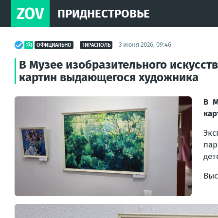
ZOV
ПРИДНЕСТРОВЬЕ
3 июня 2026, 09:46
ОФИЦИАЛЬНО
ТИРАСПОЛЬ
В Музее изобразительного искусст
картин выдающегося художника
В М
кар
Экс
пар
дет
Выс